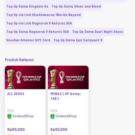
Top Up Game Kingdom Go
Top Up Game Silver and Blood
Top Up via Link Shadowverse: Worlds Beyond
Top Up via Link Ragnarok V Returns SEA
Top Up Game Ragnarok V Returns SEA
Top Up Game Duet Night Abyss
Voucher Amazon Gift Card
Top Up Game Epic Conquest X
Produk Relevan
ALL DEVICE
MOBILE ( HP &amp;
TAB )
Vidio
Vidio
UndeadShop
UndeadShop
Rp85.000
Rp55.000