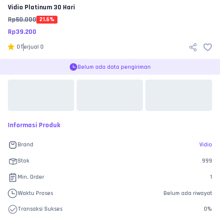
Vidio
Platinum 30 Hari
Rp
50.000
21.6
%
Rp
39.200
0
Terjual
0
Belum ada data pengiriman
Informasi Produk
Brand
Vidio
Stok
999
Min. Order
1
Waktu Proses
Belum ada riwayat
Transaksi Sukses
0
%