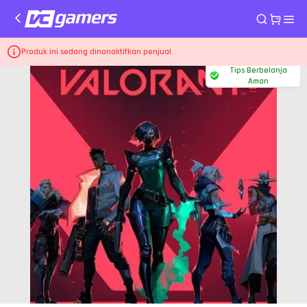
Home
Top Up Game Valorant
475 Points
Produk ini sedang dinonaktifkan penjual
Tips Berbelanja
Aman