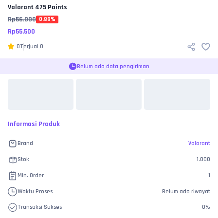
Valorant
475 Points
Rp
56.000
0.89
%
Rp
55.500
0
Terjual
0
Belum ada data pengiriman
Informasi Produk
Brand
Valorant
Stok
1.000
Min. Order
1
Waktu Proses
Belum ada riwayat
Transaksi Sukses
0
%