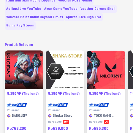
Item dan Skin Mobile Legends
Voucher PUBG Mobile
Aplikasi Live YouTube
Akun Game YouTube
Voucher Garena Shell
Voucher Point Blank Beyond Limits
Aplikasi Live Bigo Live
Game Key Steam
Produk Relevan
5.350 VP (Thailand)
5.350 VP (Thailand)
5.350 VP (Thailand)
1
Valorant
Valorant
Valorant
Va
BANGJEFF
Shaka Store
TOKO GAME
MURAH
15
%
9
%
Rp750.000
Rp750.000
Rp763.200
Rp639.000
Rp685.300
R