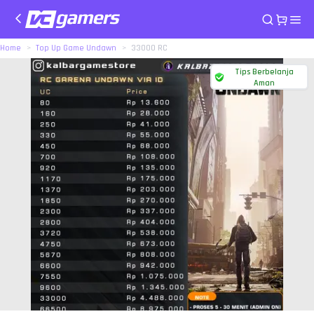
Home
Top Up Game Undawn
33000 RC
Tips Berbelanja
Aman