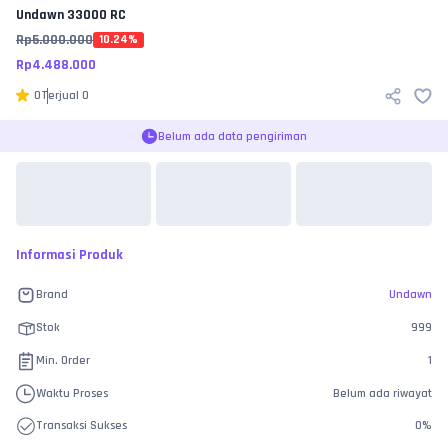
Undawn
33000 RC
Rp
5.000.000
10.24
%
Rp
4.488.000
0
Terjual
0
Belum ada data pengiriman
Informasi Produk
Brand
Undawn
Stok
999
Min. Order
1
Waktu Proses
Belum ada riwayat
Transaksi Sukses
0
%