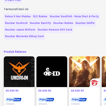
Termurah hari ini
Robux 5 Hari Roblox
DLC Roblox
Voucher SoulChill - Voice Chat & Party
Voucher Sushiroll
Voucher Spotify
Voucher Roblox
Voucher UniPin
Voucher Japan BitCash
Voucher Amazon Gift Card
Voucher Nintendo EShop Card
Produk Relevan
66.500 RC
66.500 RC
66.500 RC
6
Undawn
Undawn
Undawn
U