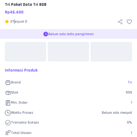
Tri
Paket Data Tri 8GB
Rp
46.400
0
Terjual
0
Belum ada data pengiriman
Informasi Produk
Brand
Tri
Stok
999
Min. Order
1
Waktu Proses
Belum ada riwayat
Transaksi Sukses
0
%
Total Ulasan
1