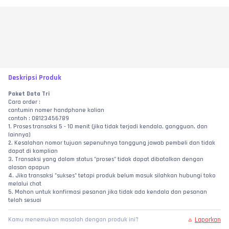
Deskripsi Produk
Paket Data Tri
Cara order :
cantumin nomer handphone kalian
contoh : 08123456789
1. Proses transaksi 5 - 10 menit (jika tidak terjadi kendala, gangguan, dan 
lainnya)
2. Kesalahan nomor tujuan sepenuhnya tanggung jawab pembeli dan tidak 
dapat di komplian
3. Transaksi yang dalam status "proses" tidak dapat dibatalkan dengan 
alasan apapun
4. Jika transaksi "sukses" tetapi produk belum masuk silahkan hubungi toko 
melalui chat
5. Mohon untuk konfirmasi pesanan jika tidak ada kendala dan pesanan 
telah sesuai
Laporkan
Kamu menemukan masalah dengan produk ini?