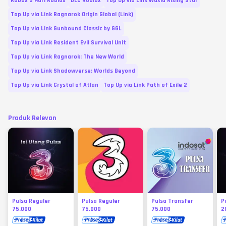
Robux 5 Hari Roblox
DLC Roblox
Top Up via Link Wuxia Rising Star
Top Up via Link Ragnarok Origin Global (Link)
Top Up via Link Gunbound Classic by GGL
Top Up via Link Resident Evil Survival Unit
Top Up via Link Ragnarok: The New World
Top Up via Link Shadowverse: Worlds Beyond
Top Up via Link Crystal of Atlan
Top Up via Link Path of Exile 2
Produk Relevan
Pulsa Reguler
Pulsa Reguler
Pulsa Transfer
P
75.000
75.000
75.000
2