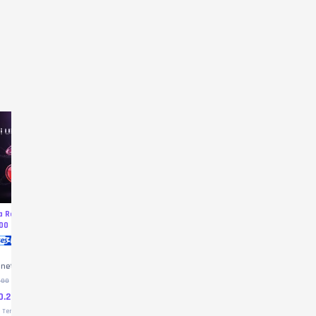
a Reguler
Pulsa Reguler
Paket Data Tri 5GB
Pulsa Regu
00
20.000
70.000
Tri
Tri
Tri
enetopup
Donquixoteshop
xoccid
Frozzymagine
Store
8
%
8
%
1
%
38
%
000
Rp22.000
Rp72.000
Rp25.000
0.200
Rp20.300
Rp71.600
Rp15.400
Terjual
1
0
|
Terjual
3
0
|
Terjua
0
|
Terjual
0