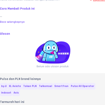
Cara Membeli Produk ini
...
Baca selengkapnya
Ulasan
Belum ada ulasan produk
Pulsa dan PLN brand lainnya
by.U
XL Axiata
Token PLN
Telkomsel
Smartfren
Pulsa All Operator
Indosat
Axis
Termurah hari ini