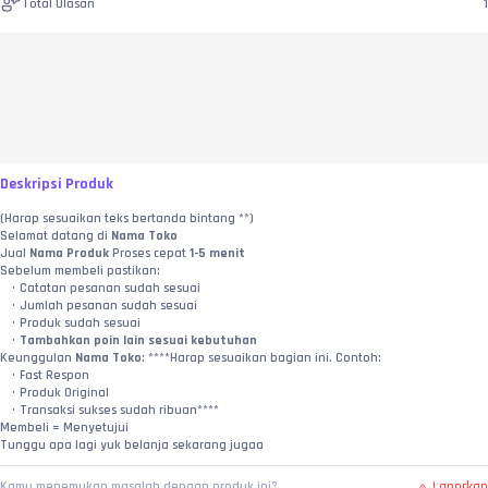
Total Ulasan
1
Deskripsi Produk
(Harap sesuaikan teks bertanda bintang **)
Selamat datang di 
Nama Toko
Jual 
Nama Produk
 Proses cepat 
1-5 menit
Sebelum membeli pastikan:
Catatan pesanan sudah sesuai
Jumlah pesanan sudah sesuai
Produk sudah sesuai
Tambahkan poin lain sesuai kebutuhan
Keunggulan 
Nama Toko
: ****Harap sesuaikan bagian ini. Contoh:
Fast Respon
Produk Original
Transaksi sukses sudah ribuan****
Membeli = Menyetujui
Tunggu apa lagi yuk belanja sekarang jugaa
Laporkan
Kamu menemukan masalah dengan produk ini?