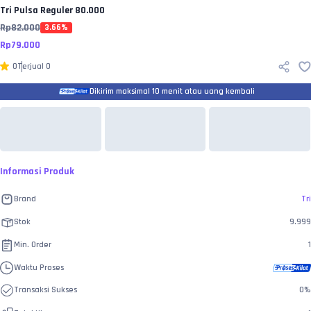
Tri
Pulsa Reguler 80.000
Rp
82.000
3.66
%
Rp
79.000
0
Terjual
0
Dikirim maksimal 10 menit atau uang kembali
Informasi Produk
Brand
Tri
Stok
9.999
Min. Order
1
Waktu Proses
Transaksi Sukses
0
%