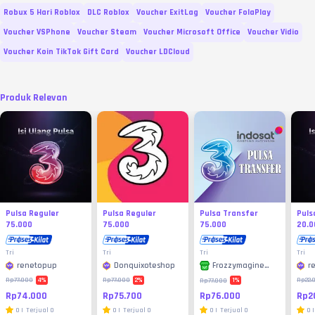
Robux 5 Hari Roblox
DLC Roblox
Voucher ExitLag
Voucher FolaPlay
Voucher VSPhone
Voucher Steam
Voucher Microsoft Office
Voucher Vidio
Voucher Koin TikTok Gift Card
Voucher LDCloud
Produk Relevan
Pulsa Reguler
Pulsa Reguler
Pulsa Transfer
Puls
75.000
75.000
75.000
20.0
Tri
Tri
Tri
Tri
renetopup
Donquixoteshop
r
Frozzymagine
Store
4
%
2
%
1
%
Rp77.000
Rp77.000
Rp22.
Rp77.000
Rp74.000
Rp75.700
Rp2
Rp76.000
0
|
Terjual
0
0
|
Terjual
0
0
|
0
|
Terjual
0