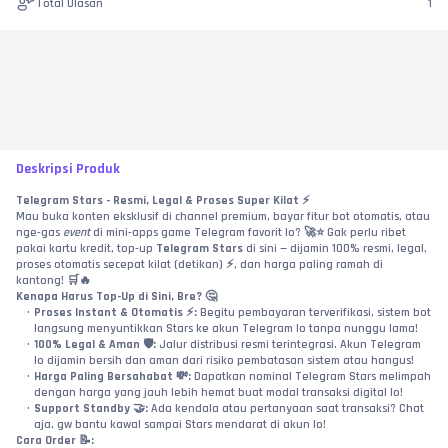
Total Ulasan
1
Deskripsi Produk
Telegram Stars - Resmi, Legal & Proses Super Kilat ⚡
Mau buka konten eksklusif di channel premium, bayar fitur bot otomatis, atau 
nge-gas 
event
 di mini-apps game Telegram favorit lo? 🚀⭐ Gak perlu ribet 
pakai kartu kredit, top-up 
Telegram Stars
 di sini — dijamin 100% resmi, legal, 
proses otomatis secepat kilat (detikan) ⚡, dan harga paling ramah di 
kantong! 🛒🔥
Kenapa Harus Top-Up di Sini, Bre? 🤔
Proses Instant & Otomatis ⚡:
 Begitu pembayaran terverifikasi, sistem bot 
langsung menyuntikkan Stars ke akun Telegram lo tanpa nunggu lama!
100% Legal & Aman 🛡️:
 Jalur distribusi resmi terintegrasi. Akun Telegram 
lo dijamin bersih dan aman dari risiko pembatasan sistem atau hangus!
Harga Paling Bersahabat 💸:
 Dapatkan nominal Telegram Stars melimpah 
dengan harga yang jauh lebih hemat buat modal transaksi digital lo!
Support Standby 🤝:
 Ada kendala atau pertanyaan saat transaksi? Chat 
aja, gw bantu kawal sampai Stars mendarat di akun lo!
Cara Order 📝: