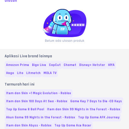
Ulasan
Belum ada ulasan produk
Aplikasi Live brand lainnya
Amazon Prime
Bigo Live
CapCut
Chamet
Disney+ Hotstar
HIYA
Hago
Lita
Litmatch
MOLA TV
Termurah hari ini
Item dan Skin +1 Magic Evolution - Roblox
Item dan Skin 100 Days At Sea - Roblox
Game Key 7 Days to Die -CD Keys
Top Up Game 8 Ball Pool
Item dan Skin 99 Nights in the Forest - Roblox
Akun Game 99 Nights in the Forest - Roblox
Top Up Game AFK Journey
Item dan Skin Abyss - Roblox
Top Up Game Ace Racer