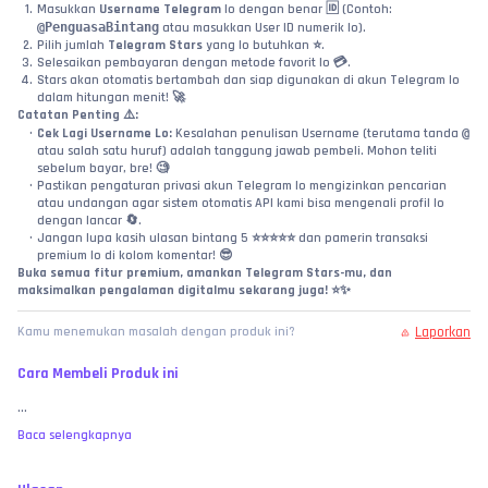
Masukkan 
Username Telegram
 lo dengan benar 🆔 (Contoh: 
@PenguasaBintang
 atau masukkan User ID numerik lo).
Pilih jumlah 
Telegram Stars
 yang lo butuhkan ⭐.
Selesaikan pembayaran dengan metode favorit lo 💳.
Stars akan otomatis bertambah dan siap digunakan di akun Telegram lo 
dalam hitungan menit! 🚀
Catatan Penting ⚠️:
Cek Lagi Username Lo:
 Kesalahan penulisan Username (terutama tanda 
@
atau salah satu huruf) adalah tanggung jawab pembeli. Mohon teliti 
sebelum bayar, bre! 🧐
Pastikan pengaturan privasi akun Telegram lo mengizinkan pencarian 
atau undangan agar sistem otomatis API kami bisa mengenali profil lo 
dengan lancar 🔄.
Jangan lupa kasih ulasan bintang 5 ⭐⭐⭐⭐⭐ dan pamerin transaksi 
premium lo di kolom komentar! 😎
Buka semua fitur premium, amankan Telegram Stars-mu, dan 
maksimalkan pengalaman digitalmu sekarang juga! ⭐️✨
Laporkan
Kamu menemukan masalah dengan produk ini?
Cara Membeli Produk ini
...
Baca selengkapnya