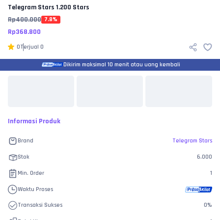
Telegram Stars
1.200 Stars
Rp
400.000
7.8
%
Rp
368.800
0
Terjual
0
Dikirim maksimal 10 menit atau uang kembali
Informasi Produk
Brand
Telegram Stars
Stok
6.000
Min. Order
1
Waktu Proses
Transaksi Sukses
0
%