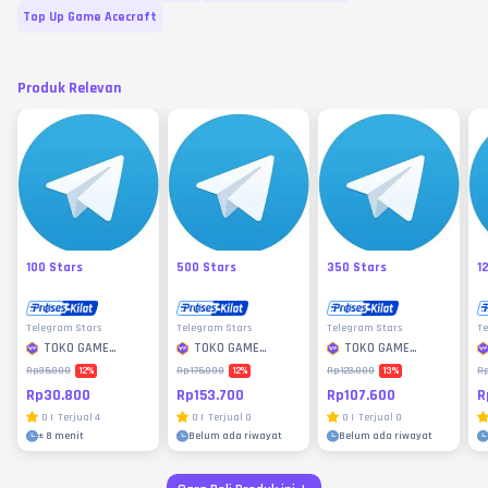
Top Up Game Acecraft
Produk Relevan
100 Stars
500 Stars
350 Stars
1
Telegram Stars
Telegram Stars
Telegram Stars
Te
TOKO GAME
TOKO GAME
TOKO GAME
MURAH
MURAH
MURAH
12
%
12
%
13
%
Rp35.000
Rp175.000
Rp123.000
Rp
Rp30.800
Rp153.700
Rp107.600
R
0
|
Terjual
4
0
|
Terjual
0
0
|
Terjual
0
±
8 menit
Belum ada riwayat
Belum ada riwayat