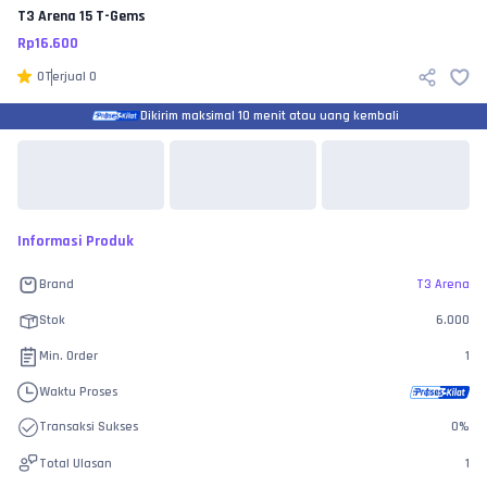
T3 Arena
15 T-Gems
Rp
16.600
0
Terjual
0
Dikirim maksimal 10 menit atau uang kembali
Informasi Produk
Brand
T3 Arena
Stok
6.000
Min. Order
1
Waktu Proses
Transaksi Sukses
0
%
Total Ulasan
1