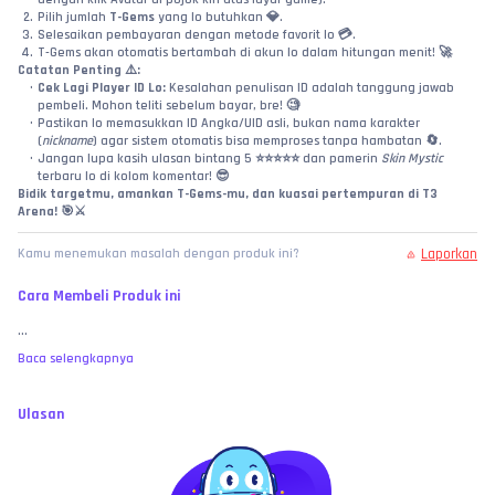
Pilih jumlah 
T-Gems
 yang lo butuhkan 💎.
Selesaikan pembayaran dengan metode favorit lo 💳.
T-Gems akan otomatis bertambah di akun lo dalam hitungan menit! 🚀
Catatan Penting ⚠️:
Cek Lagi Player ID Lo:
 Kesalahan penulisan ID adalah tanggung jawab 
pembeli. Mohon teliti sebelum bayar, bre! 🧐
Pastikan lo memasukkan ID Angka/UID asli, bukan nama karakter 
(
nickname
) agar sistem otomatis bisa memproses tanpa hambatan 🔄.
Jangan lupa kasih ulasan bintang 5 ⭐⭐⭐⭐⭐ dan pamerin 
Skin Mystic
terbaru lo di kolom komentar! 😎
Bidik targetmu, amankan T-Gems-mu, dan kuasai pertempuran di T3 
Arena! 🎯⚔️
Laporkan
Kamu menemukan masalah dengan produk ini?
Cara Membeli Produk ini
...
Baca selengkapnya
Ulasan