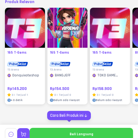
Produk Relevan
165 T-Gems
165 T-Gems
165 T-Gems
8
T3 Arena
T3 Arena
T3 Arena
T3
Donquixoteshop
BANGJEFF
TOKO GAME
MURAH
Rp145.200
Rp154.500
Rp158.900
R
0
|
Terjual
1
0
|
Terjual
0
0
|
Terjual
0
±
0 detik
Belum ada riwayat
Belum ada riwayat
Cara Beli Produk ini
Beli Langsung