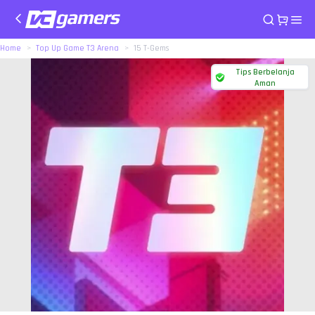
Home
Top Up Game T3 Arena
15 T-Gems
Tips Berbelanja
Aman