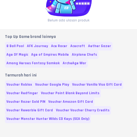
Belum ada ulasan produk
Top Up Game brand lainnya
8 Ball Pool
AFK Journey
Ace Racer
Acecraft
Aether Gazer
Age Of Magic
Age of Empires Mobile
Airplane Chefs
Among Heroes Fantasy Samkok
ArcheAge War
Termurah hari ini
Voucher Roblox
Voucher Google Play
Voucher Vanilla Visa Gift Card
Voucher Redfinger
Voucher Point Blank Beyond Limits
Voucher Razer Gold PIN
Voucher Amazon Gift Card
Voucher Rewarble Gift Card
Voucher Voucher Cherry Credits
Voucher Monster Hunter Wilds CD Keys (SEA Only)