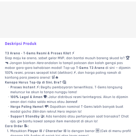
Deskripsi Produk
T3 Arena - T-Gems Resmi & Proses Kilat ⚡
Siap maju ke arena, sabet gelar MVP, dan bantai musuh bareng skuad lo? 🏆
🔫 Jangan biarkan 
Hero
 andalan lo tampil polosan dan kalah gengsi pas 
mabar gara-gara kehabisan modal! Top-up 
T-Gems T3 Arena
 di sini — dijamin 
100% resmi, proses secepat kilat (detikan) ⚡, dan harga paling ramah di 
kantong para jawara arena! 🛒🔥
Kenapa Harus Top-Up di Sini, Bre? 🤔
Proses Instant ⚡:
 Begitu pembayaran terverifikasi, T-Gems langsung 
meluncur ke akun lo tanpa nunggu lama!
100% Legal & Aman 🛡️:
 Jalur distribusi resmi terintegrasi. Akun lo dijamin 
aman dari risiko saldo minus atau 
banned
!
Harga Paling Hemat 💸:
 Dapatkan nominal T-Gems lebih banyak buat 
modal gacha 
Skin
 dan rekrut Hero impian lo!
Support Standby 🤝:
 Ada kendala atau pertanyaan saat transaksi? Chat 
aja, gw bantu kawal sampai item mendarat di akun lo!
Cara Order 📝:
Masukkan 
Player ID / Character ID
 lo dengan benar 🆔 (Cek di menu profil 
dengan klik Avatar di pojok kiri atas layar game).