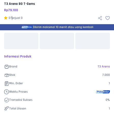
T3 Arena
80 T-Gems
Rp
79.100
0
Terjual
0
Dikirim maksimal 10 menit atau uang kembali
Informasi Produk
Brand
T3 Arena
Stok
7.000
Min. Order
1
Waktu Proses
Transaksi Sukses
0
%
Total Ulasan
1