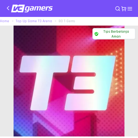
Home
Top Up Game T3 Arena
80 T-Gems
Tips Berbelanja
Aman