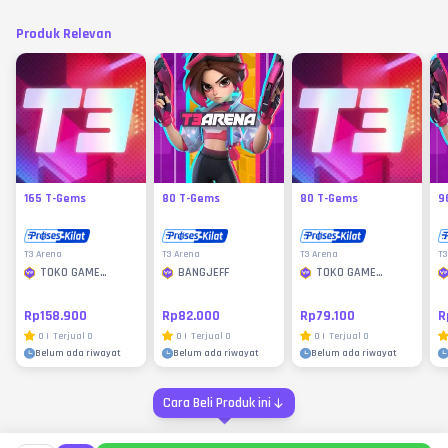
Produk Relevan
165 T-Gems
80 T-Gems
80 T-Gems
9
T3 Arena
T3 Arena
T3 Arena
T3
TOKO GAME
BANGJEFF
TOKO GAME
MURAH
MURAH
Rp158.900
Rp82.000
Rp79.100
R
0
|
Terjual
0
0
|
Terjual
0
0
|
Terjual
0
Belum ada riwayat
Belum ada riwayat
Belum ada riwayat
Cara Beli Produk ini