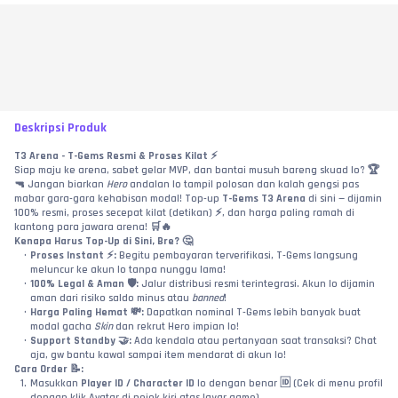
Deskripsi Produk
T3 Arena - T-Gems Resmi & Proses Kilat ⚡
Siap maju ke arena, sabet gelar MVP, dan bantai musuh bareng skuad lo? 🏆
🔫 Jangan biarkan 
Hero
 andalan lo tampil polosan dan kalah gengsi pas 
mabar gara-gara kehabisan modal! Top-up 
T-Gems T3 Arena
 di sini — dijamin 
100% resmi, proses secepat kilat (detikan) ⚡, dan harga paling ramah di 
kantong para jawara arena! 🛒🔥
Kenapa Harus Top-Up di Sini, Bre? 🤔
Proses Instant ⚡:
 Begitu pembayaran terverifikasi, T-Gems langsung 
meluncur ke akun lo tanpa nunggu lama!
100% Legal & Aman 🛡️:
 Jalur distribusi resmi terintegrasi. Akun lo dijamin 
aman dari risiko saldo minus atau 
banned
!
Harga Paling Hemat 💸:
 Dapatkan nominal T-Gems lebih banyak buat 
modal gacha 
Skin
 dan rekrut Hero impian lo!
Support Standby 🤝:
 Ada kendala atau pertanyaan saat transaksi? Chat 
aja, gw bantu kawal sampai item mendarat di akun lo!
Cara Order 📝:
Masukkan 
Player ID / Character ID
 lo dengan benar 🆔 (Cek di menu profil 
dengan klik Avatar di pojok kiri atas layar game).