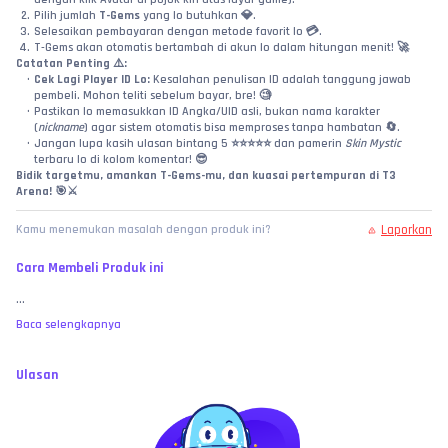
Pilih jumlah 
T-Gems
 yang lo butuhkan 💎.
Selesaikan pembayaran dengan metode favorit lo 💳.
T-Gems akan otomatis bertambah di akun lo dalam hitungan menit! 🚀
Catatan Penting ⚠️:
Cek Lagi Player ID Lo:
 Kesalahan penulisan ID adalah tanggung jawab 
pembeli. Mohon teliti sebelum bayar, bre! 🧐
Pastikan lo memasukkan ID Angka/UID asli, bukan nama karakter 
(
nickname
) agar sistem otomatis bisa memproses tanpa hambatan 🔄.
Jangan lupa kasih ulasan bintang 5 ⭐⭐⭐⭐⭐ dan pamerin 
Skin Mystic
terbaru lo di kolom komentar! 😎
Bidik targetmu, amankan T-Gems-mu, dan kuasai pertempuran di T3 
Arena! 🎯⚔️
Laporkan
Kamu menemukan masalah dengan produk ini?
Cara Membeli Produk ini
...
Baca selengkapnya
Ulasan