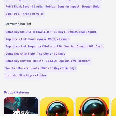
Point Blank Beyond Limits
Roblox
Genshin Impact
Dragon Raja
8 Ball Pool
Arena of Valor
Termurah hari ini
Game Key OCTOPATH TRAVELER II - CD Keys
Aplikasi Live CapCut
Top Up via Link Shadowverse: Worlds Beyond
Top Up via Link Ragnarok V Returns SEA
Voucher Amazon Gift Card
Game Key Stick Fight: The Game - CD Keys
Game Key Human: Fall Flat - CD Keys
Aplikasi Live Litmatch
Voucher Monster Hunter Wilds CD Keys (SEA Only)
Item dan Skin Abyss - Roblox
Produk Relevan