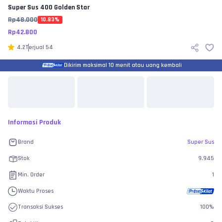
Super Sus
400 Golden Star
Rp
48.000
10.83
%
Rp
42.800
4.2
Terjual
54
Dikirim maksimal 10 menit atau uang kembali
Informasi Produk
Brand
Super Sus
Stok
9.945
Min. Order
1
Waktu Proses
Transaksi Sukses
100
%