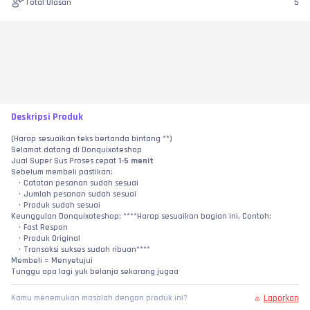
Total Ulasan
5
Deskripsi Produk
(Harap sesuaikan teks bertanda bintang **)
Selamat datang di Donquixoteshop
Jual Super Sus Proses cepat 
1-5 menit
Sebelum membeli pastikan:
Catatan pesanan sudah sesuai
Jumlah pesanan sudah sesuai
Produk sudah sesuai
Keunggulan Donquixoteshop: ****Harap sesuaikan bagian ini. Contoh:
Fast Respon
Produk Original
Transaksi sukses sudah ribuan****
Membeli = Menyetujui
Tunggu apa lagi yuk belanja sekarang jugaa
Laporkan
Kamu menemukan masalah dengan produk ini?