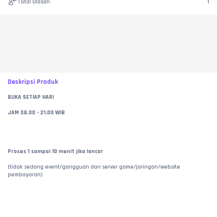
Total Ulasan
1
Deskripsi Produk
BUKA SETIAP HARI
JAM 08.00 - 21.00 WIB
Proses 1 sampai 10 menit jika lancar
(tidak sedang event/gangguan dari server game/jaringan/website 
pembayaran)