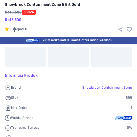
Snowbreak Containment Zone
6 Bit Gold
Rp
16.500
6.06
%
Rp
15.500
0
Terjual
0
Dikirim maksimal 10 menit atau uang kembali
Informasi Produk
Brand
Snowbreak Containment Zone
Stok
999
Min. Order
1
Waktu Proses
Transaksi Sukses
0
%