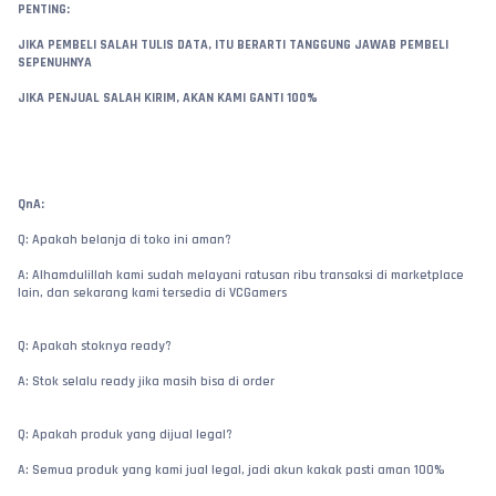
PENTING:
JIKA PEMBELI SALAH TULIS DATA, ITU BERARTI TANGGUNG JAWAB PEMBELI 
SEPENUHNYA
JIKA PENJUAL SALAH KIRIM, AKAN KAMI GANTI 100%
QnA:
Q: Apakah belanja di toko ini aman?
A: Alhamdulillah kami sudah melayani ratusan ribu transaksi di marketplace 
lain, dan sekarang kami tersedia di VCGamers
Q: Apakah stoknya ready?
A: Stok selalu ready jika masih bisa di order
Q: Apakah produk yang dijual legal?
A: Semua produk yang kami jual legal, jadi akun kakak pasti aman 100%