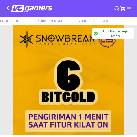
Home
Top Up Game Snowbreak Containment Zone
6 Bit Gold
Tips Berbelanja
Aman