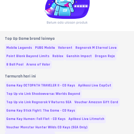
Belum ada ulasan produk
Top Up Game brand lainnya
Mobile Legends
PUBG Mobile
Valorant
Ragnarok M Eternal Love
Point Blank Beyond Limits
Roblox
Genshin Impact
Dragon Raja
8 Ball Pool
Arena of Valor
Termurah hari ini
Game Key OCTOPATH TRAVELER II - CD Keys
Aplikasi Live CapCut
Top Up via Link Shadowverse: Worlds Beyond
Top Up via Link Ragnarok V Returns SEA
Voucher Amazon Gift Card
Game Key Stick Fight: The Game - CD Keys
Game Key Human: Fall Flat - CD Keys
Aplikasi Live Litmatch
Voucher Monster Hunter Wilds CD Keys (SEA Only)