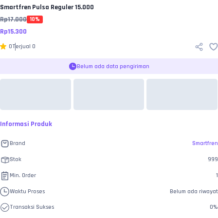
Smartfren
Pulsa Reguler 15.000
Rp
17.000
10
%
Rp
15.300
0
Terjual
0
Belum ada data pengiriman
Informasi Produk
Brand
Smartfren
Stok
999
Min. Order
1
Waktu Proses
Belum ada riwayat
Transaksi Sukses
0
%