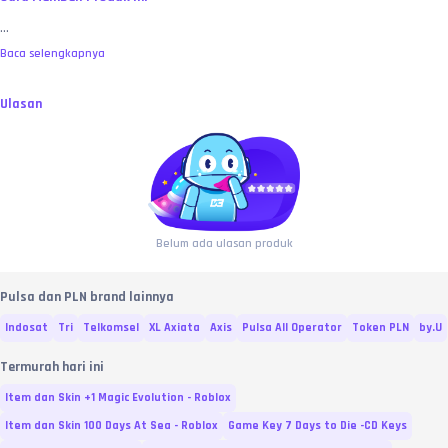
...
Baca selengkapnya
Ulasan
Belum ada ulasan produk
Pulsa dan PLN brand lainnya
Indosat
Tri
Telkomsel
XL Axiata
Axis
Pulsa All Operator
Token PLN
by.U
Termurah hari ini
Item dan Skin +1 Magic Evolution - Roblox
Item dan Skin 100 Days At Sea - Roblox
Game Key 7 Days to Die -CD Keys