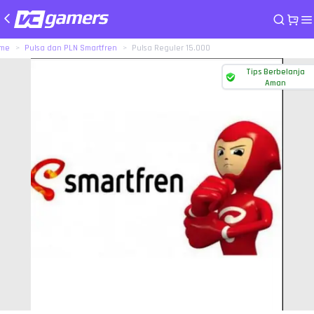
me
Pulsa dan PLN Smartfren
Pulsa Reguler 15.000
Tips Berbelanja
Aman