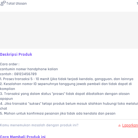
Total Ulasan
1
Deskripsi Produk
Cara order :
cantumin nomer handphone kalian
contoh : 08123456789
1. Proses transaksi 5 - 10 menit (jika tidak terjadi kendala, gangguan, dan lainnya
2. Kesalahan nomor ID sepenuhnya tanggung jawab pembeli dan tidak dapat di 
komplian
3. Transaksi yang dalam status "proses" tidak dapat dibatalkan dengan alasan 
apapun
4. Jika transaksi "sukses" tetapi produk belum masuk silahkan hubungi toko melalui 
chat
5. Mohon untuk konfirmasi pesanan jika tidak ada kendala dan pesan
Laporkan
Kamu menemukan masalah dengan produk ini?
Cara Membeli Produk ini