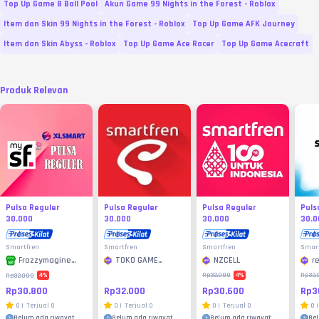
Top Up Game 8 Ball Pool
Akun Game 99 Nights in the Forest - Roblox
Item dan Skin 99 Nights in the Forest - Roblox
Top Up Game AFK Journey
Item dan Skin Abyss - Roblox
Top Up Game Ace Racer
Top Up Game Acecraft
Produk Relevan
Pulsa Reguler
Pulsa Reguler
Pulsa Reguler
Puls
30.000
30.000
30.000
30.0
Smartfren
Smartfren
Smartfren
Smar
TOKO GAME
NZCELL
r
Frozzymagine
MURAH
Store
4
%
4
%
Rp32.000
Rp32.
Rp32.000
Rp32.000
Rp30.600
Rp3
Rp30.800
0
|
Terjual
0
0
|
Terjual
0
0
|
0
|
Terjual
0
Belum ada riwayat
Belum ada riwayat
Be
Belum ada riwayat