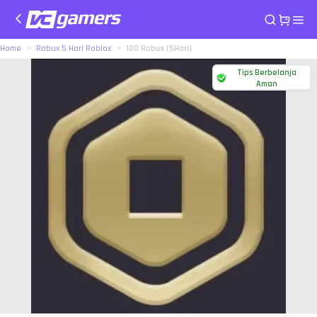
Home
Robux 5 Hari Roblox
100 Robux (5Hari)
Tips Berbelanja
Aman