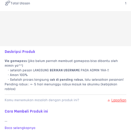
Total Ulasan
1
Deskripsi Produk
Via gamepass
 (jika belum pernah membuat gamepass bisa dibantu oleh 
mimin ya^^)
setelah pesan LANGSUNG 
BERIKAN USERNAME 
PADA ADMIN YAA-!!
Aman 100%
Setelah proses langsung 
cek di pending robux
, lalu selesaikan pesanan!
Pending robux : +- 5 hari menunggu robux masuk ke akunmu (kebijakan 
roblox)
Laporkan
Kamu menemukan masalah dengan produk ini?
Cara Membeli Produk ini
...
Baca selengkapnya