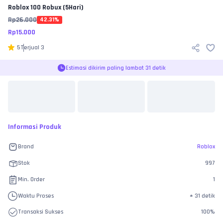
Roblox
100 Robux (5Hari)
Rp
26.000
42.31
%
Rp
15.000
5
Terjual
3
Estimasi dikirim paling lambat 31 detik
Informasi Produk
Brand
Roblox
Stok
997
Min. Order
1
Waktu Proses
±
31 detik
Transaksi Sukses
100
%