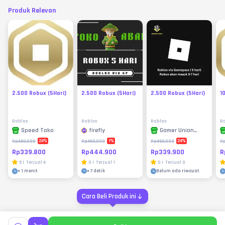
Produk Relevan
2.500 Robux (5Hari)
2.500 Robux (5Hari)
2.500 Robux (5Hari)
1
Roblox
Roblox
Roblox
R
firefly
Speed Toko
Gamer Union
Store
1
%
24
%
24
%
Rp450.000
Rp450.000
Rp450.000
R
Rp444.900
Rp339.800
Rp339.900
R
0
|
Terjual
1
5
|
Terjual
4
0
|
Terjual
0
±
7 detik
±
1 menit
Belum ada riwayat
Cara Beli Produk ini