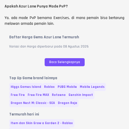
Apakah Azur Lane Punya Mode PvP?
Ya, ada mode PvP bernama Exercises, di mana pemain bisa bertarung
melawan armada pemain lain.
Daftar Harga Gems Azur Lane Termurah
Variasi dan Harga diperbarui pada
08
Agustus
2026
Baca Selengkapnya
Top Up Game brand lainnya
Higgs Games Island
Roblox
PUBG Mobile
Mobile Legends
Free Fire
Free Fire MAX
Rotaeno
Genshin Impact
Dragon Nest M: Classic - SEA
Dragon Raja
Termurah hari ini
Item dan Skin Grow a Garden 2 - Roblox