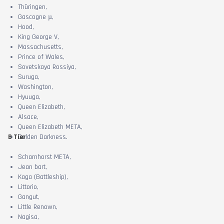
Thüringen,
Gascogne µ,
Hood,
King George V,
Massachusetts,
Prince of Wales,
Sovetskaya Rossiya,
Suruga,
Washington,
Hyuuga,
Queen Elizabeth,
Alsace,
Queen Elizabeth META,
B Tier
Golden Darkness.
Scharnhorst META,
Jean bart,
Kaga (Battleship),
Littorio,
Gangut,
Little Renown,
Nagisa,