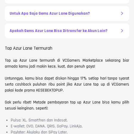
Untuk Apa Saja Gems Azur Lane Digunakan?
Apakah Gems Azur Lane Bisa Ditransfer ke Akun Lain?
Top Azur Lane Termurah
Top up Azur Lane termurah di VCGamers Marketplace sekarang biar
armada kamu jadi makin kece, kuat, dan penuh gaya!
Untunngya, kamu bisa dapet diskon hingga 17% setiap hari tanpa syarat
serta cashback puluhan ribu point jika Azur Lane top up di VCGamers
pakai kode promo KESEBEKTOPUP.
Gak perlu ribet! Metode pembayaran top up Azur Lane bisa kamu pilih
sesuai keinginan, seperti:
Pulsa: XL, Smartfren dan Indosat,
E-wallet: OVO, DANA, QRIS, GoPay, LinkAja,
Paylater: Akulaku dan SPay Later,