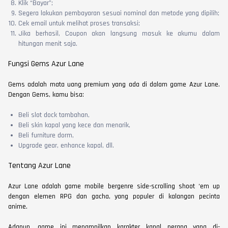
Klik “Bayar”;
Segera lakukan pembayaran sesuai nominal dan metode yang dipilih;
Cek email untuk melihat proses transaksi;
Jika berhasil, Coupon akan langsung masuk ke akumu dalam
hitungan menit saja.
Fungsi Gems Azur Lane
Gems adalah mata uang premium yang ada di dalam game Azur Lane.
Dengan Gems, kamu bisa:
Beli slot dock tambahan,
Beli skin kapal yang kece dan menarik,
Beli furniture dorm,
Upgrade gear, enhance kapal, dll.
Tentang Azur Lane
Azur Lane adalah game mobile bergenre side-scrolling shoot ‘em up
dengan elemen RPG dan gacha, yang populer di kalangan pecinta
anime.
Adapun, game ini menampilkan karakter kapal perang yang di-