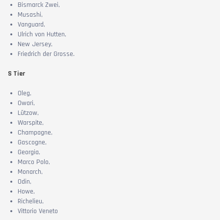
Bismarck Zwei,
Musashi,
Vanguard,
Ulrich von Hutten,
New Jersey,
Friedrich der Grosse.
S Tier
Oleg,
Owari,
Lützow,
Warspite,
Champagne,
Gascogne,
Georgia,
Marco Polo,
Monarch,
Odin,
Howe,
Richelieu,
Vittorio Veneto