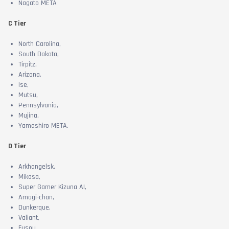
Nagato META
C Tier
North Carolina,
South Dakota,
Tirpitz,
Arizona,
Ise,
Mutsu,
Pennsylvania,
Mujina,
Yamashiro META.
D Tier
Arkhangelsk,
Mikasa,
Super Gamer Kizuna AI,
Amagi-chan,
Dunkerque,
Valiant,
Fusou,