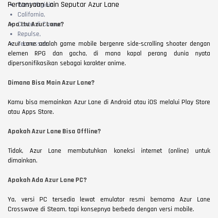
Pertanyaan Lain Seputar Azur Lane
West Virginia,
California,
Apa Itu Azur Lane?
Conte di Cavour,
Repulse,
Azur Lane adalah game mobile bergenre side-scrolling shooter dengan
Tennessee.
elemen RPG dan gacha, di mana kapal perang dunia nyata
dipersonifikasikan sebagai karakter anime.
Dimana Bisa Main Azur Lane?
Kamu bisa memainkan Azur Lane di Android atau iOS melalui Play Store
atau Apps Store.
Apakah Azur Lane Bisa Offline?
Tidak, Azur Lane membutuhkan koneksi internet (online) untuk
dimainkan.
Apakah Ada Azur Lane PC?
Ya, versi PC tersedia lewat emulator resmi bernama Azur Lane
Crosswave di Steam, tapi konsepnya berbeda dengan versi mobile.