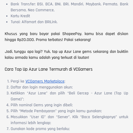
Bank Transfer: BSI, BCA, BNI, BRI, Mandiri, Maybank, Permata, Bank
Bersama, Neo Commerce,
Kartu Kredit
Tunai: Alfamart dan BRILink.
Khusus yang baru bayar pakai ShopeePay, kamu bisa dapet diskon
hingga Rp20.000. Promo terbatas! Pakai sekarang!
Jadi, tunggu apa lagi? Yuk, top up Azur Lane gems sekarang dan buktiin
kalau armada kamu adalah yang terkuat di lautan!
Cara Top Up Azur Lane Termurah di VCGamers
Pergi ke
VCGamers Marketplace
;
Daftar dan login menggunakan akun;
Ketikkan “Azur Lane” dan pilih “Beli Gercep - Azur Lane (Top Up
Game)”;
Pilih nominal Gems yang ingin dibeli;
Pilih “Metode Pembayaran” yang ingin kamu gunakan;
Masukkan “User ID” dan “Server”. Klik “Baca Selengkapnya” untuk
informasi lebih lengkap;
Gunakan kode promo yang berlaku;