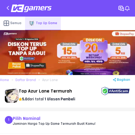
Semua
Top Up Game
Bagikan
Home
Daftar Brand
Azur Lane
Top Azur Lane Termurah
5.0
dari total
1 Ulasan Pembeli
Pilih Nominal
1
Jaminan Harga Top Up Game Termurah Buat Kamu!