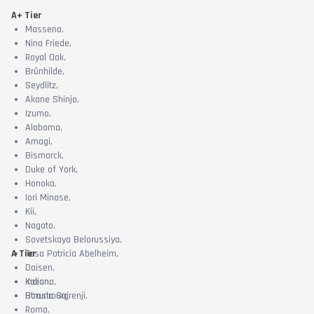
A+ Tier
Massena,
Nina Friede,
Royal Oak,
Brünhilde,
Seydlitz,
Akane Shinjo,
Izumo,
Alabama,
Amagi,
Bismarck,
Duke of York,
Honoka,
Iori Minase,
Kii,
Nagato,
Sovetskaya Belorussiya,
A Tier
Tosa Patricia Abelheim,
Daisen,
Indiana,
Kazan,
Haruna Sairenji.
Strasbourg,
Roma,