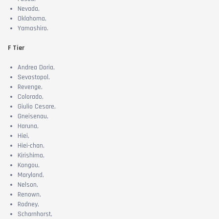
Nevada,
Oklahoma,
Yamashiro.
F Tier
Andrea Doria,
Sevastopol,
Revenge,
Colorado,
Giulio Cesare,
Gneisenau,
Haruna,
Hiei,
Hiei-chan,
Kirishima,
Kongou,
Maryland,
Nelson,
Renown,
Rodney,
Scharnhorst,