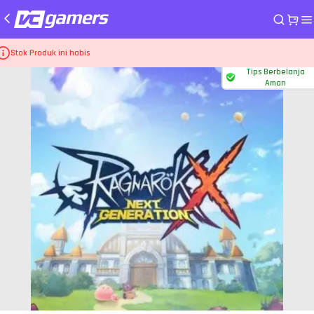
me
Top Up Game Ragnarok X Next Generation
21.430 Diamonds
Stok Produk ini habis
Tips Berbelanja
Aman