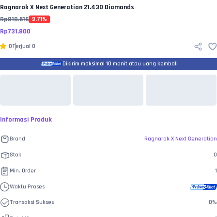
Ragnarok X Next Generation
21.430 Diamonds
Rp
810.516
9.71
%
Rp
731.800
0
Terjual
0
Dikirim maksimal 10 menit atau uang kembali
Informasi Produk
Brand
Ragnarok X Next Generation
Stok
0
Min. Order
1
Waktu Proses
Transaksi Sukses
0
%