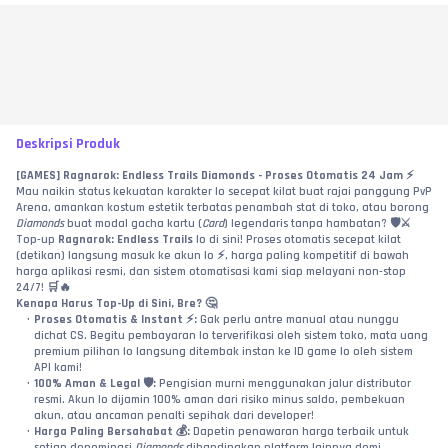
Deskripsi Produk
[GAMES] Ragnarok: Endless Trails Diamonds - Proses Otomatis 24 Jam ⚡
Mau naikin status kekuatan karakter lo secepat kilat buat rajai panggung PvP 
Arena, amankan kostum estetik terbatas penambah stat di toko, atau borong 
Diamonds
 buat modal gacha kartu (
Card
) legendaris tanpa hambatan? 🛡️⚔️ 
Top-up 
Ragnarok: Endless Trails
 lo di sini! Proses otomatis secepat kilat 
(detikan) langsung masuk ke akun lo ⚡, harga paling kompetitif di bawah 
harga aplikasi resmi, dan sistem otomatisasi kami siap melayani non-stop 
24/7! 🛒🔥
Kenapa Harus Top-Up di Sini, Bre? 🤔
Proses Otomatis & Instant ⚡:
 Gak perlu antre manual atau nunggu 
dichat CS. Begitu pembayaran lo terverifikasi oleh sistem toko, mata uang 
premium pilihan lo langsung ditembak instan ke ID game lo oleh sistem 
API kami!
100% Aman & Legal 🛡️:
 Pengisian murni menggunakan jalur distributor 
resmi. Akun lo dijamin 100% aman dari risiko minus saldo, pembekuan 
akun, atau ancaman penalti sepihak dari developer!
Harga Paling Bersahabat 💰:
 Dapetin penawaran harga terbaik untuk 
setiap denominasi 
Diamonds
 dibandingkan platform lainnya demi 