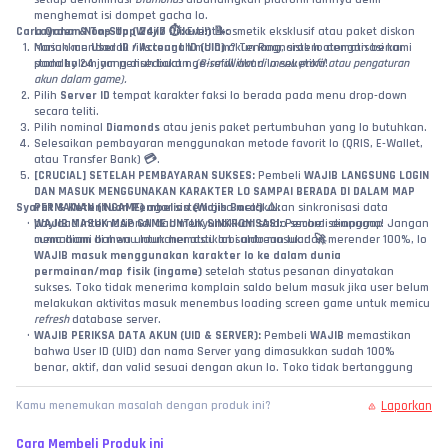
menghemat isi dompet gacha lo.
Cara Order & Top-Up (Wajib Diikuti!) 📝:
Layanan Non-Stop 24/7 ⏱️:
 Event kosmetik eksklusif atau paket diskon 
Masukkan 
harian mendadak rilis tengah malam? Tenang, sistem otomatisasi kami 
User ID / Account ID (UID)
 akun Ragnarok lo dengan benar 
standby 24 jam penuh buat nge-refill akun lo seketika!
pada kolom yang disediakan. 
(Bisa dilihat di menu profil atau pengaturan 
akun dalam game).
Pilih 
Server ID
 tempat karakter faksi lo berada pada menu drop-down 
secara teliti.
Pilih nominal 
Diamonds
 atau jenis paket pertumbuhan yang lo butuhkan.
Selesaikan pembayaran menggunakan metode favorit lo (QRIS, E-Wallet, 
atau Transfer Bank) 💳.
[CRUCIAL] SETELAH PEMBAYARAN SUKSES:
 Pembeli 
WAJIB LANGSUNG LOGIN 
DAN MASUK MENGGUNAKAN KARAKTER LO SAMPAI BERADA DI DALAM MAP 
Syarat & Ketentuan Pembelian (Wajib Baca!) ⚠️:
PERMAINAN (INGAME)
 agar sistem bisa melakukan sinkronisasi data 
WAJIB MASUK MAP GAME UNTUK SINKRONISASI:
payload internasional dan menyuntikkan saldo secara sempurna! Jangan 
 Pembeli dianggap 
cuma diam di menu launcher atau lobi antrean luar! 🚀
memahami bahwa untuk memastikan saldo masuk dan merender 100%, lo 
WAJIB masuk menggunakan karakter lo ke dalam dunia 
permainan/map fisik (ingame)
 setelah status pesanan dinyatakan 
sukses. Toko tidak menerima komplain saldo belum masuk jika user belum 
melakukan aktivitas masuk menembus loading screen game untuk memicu 
refresh
 database server.
WAJIB PERIKSA DATA AKUN (UID & SERVER):
 Pembeli 
WAJIB
 memastikan 
bahwa User ID (UID) dan nama Server yang dimasukkan sudah 100% 
benar, aktif, dan valid sesuai dengan akun lo. Toko tidak bertanggung 
jawab, tidak melayani komplain, dan 
TIDAK ADA REFUND
 jika item gagal 
masuk atau salah kirim ke akun lain akibat kelalaian pembeli dalam 
Laporkan
Kamu menemukan masalah dengan produk ini?
menginput data!
Cara Membeli Produk ini