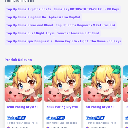
Termurah hari ini
Top Up Game Airplane Chefs
Game Key OCTOPATH TRAVELER II - CD Keys
Top Up Game Kingdom Go
Aplikasi Live CapCut
Top Up Game Silver and Blood
Top Up Game Ragnarok V Returns SEA
Top Up Game Duet Night Abyss
Voucher Amazon Gift Card
Top Up Game Epic Conquest X
Game Key Stick Fight: The Game - CD Keys
Produk Relevan
1200 Poring Crystal
7200 Poring Crystal
48 Poring Crystal
1
Ragnarok Endless Trails
Ragnarok Endless Trails
Ragnarok Endless Trails
Ra