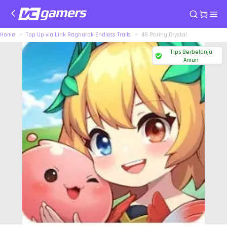
Home
Top Up via Link Ragnarok Endless Trails
48 Poring Crystal
Tips Berbelanja
Aman