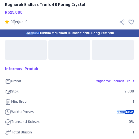
Ragnarok Endless Trails
48 Poring Crystal
Rp
25.000
0
Terjual
0
Dikirim maksimal 10 menit atau uang kembali
Informasi Produk
Brand
Ragnarok Endless Trails
Stok
8.000
Min. Order
1
Waktu Proses
Transaksi Sukses
0
%
Total Ulasan
1