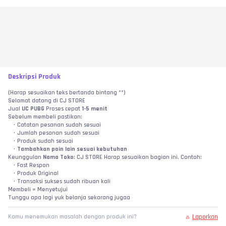
Deskripsi Produk
(Harap sesuaikan teks bertanda bintang **)
Selamat datang di CJ STORE
Jual 
UC PUBG
 Proses cepat 
1-5 menit
Sebelum membeli pastikan:
Catatan pesanan sudah sesuai
Jumlah pesanan sudah sesuai
Produk sudah sesuai
Tambahkan poin lain sesuai kebutuhan
Keunggulan 
Nama Toko
: CJ STORE Harap sesuaikan bagian ini. Contoh:
Fast Respon
Produk Original
Transaksi sukses sudah ribuan kali
Membeli = Menyetujui
Tunggu apa lagi yuk belanja sekarang jugaa
Laporkan
Kamu menemukan masalah dengan produk ini?