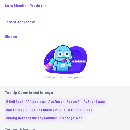
Cara Membeli Produk ini
...
Baca selengkapnya
Ulasan
Belum ada ulasan produk
Top Up Game brand lainnya
8 Ball Pool
AFK Journey
Ace Racer
Acecraft
Aether Gazer
Age Of Magic
Age of Empires Mobile
Airplane Chefs
Among Heroes Fantasy Samkok
ArcheAge War
Termurah hari ini