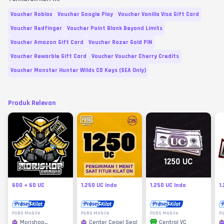
Voucher Roblox
Voucher Google Play
Voucher Vanilla Visa Gift Card
Voucher Redfinger
Voucher Point Blank Beyond Limits
Voucher Amazon Gift Card
Voucher Razer Gold PIN
Voucher Rewarble Gift Card
Voucher Voucher Cherry Credits
Voucher Monster Hunter Wilds CD Keys (SEA Only)
Produk Relevan
600 + 60 UC
1.250 UC Indo
1.250 UC Indo
1
PUBG Mobile
PUBG Mobile
PUBG Mobile
P
Morishop
Center Cegel Seal
Central VC