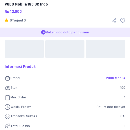
PUBG Mobile
180 UC Indo
Rp
42.000
0
Terjual
0
Belum ada data pengiriman
Informasi Produk
Brand
PUBG Mobile
Stok
100
Min. Order
1
Waktu Proses
Belum ada riwayat
Transaksi Sukses
0
%
Total Ulasan
1