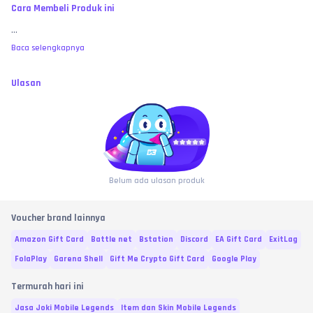
Cara Membeli Produk ini
...
Baca selengkapnya
Ulasan
Belum ada ulasan produk
Voucher brand lainnya
Amazon Gift Card
Battle net
Bstation
Discord
EA Gift Card
ExitLag
FolaPlay
Garena Shell
Gift Me Crypto Gift Card
Google Play
Termurah hari ini
Jasa Joki Mobile Legends
Item dan Skin Mobile Legends