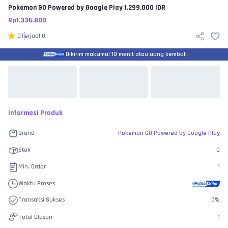
Pokemon GO Powered by Google Play
1.299.000 IDR
Rp
1.336.800
0
Terjual
0
Dikirim maksimal 10 menit atau uang kembali
Informasi Produk
Brand
Pokemon GO Powered by Google Play
Stok
0
Min. Order
1
Waktu Proses
Transaksi Sukses
0
%
Total Ulasan
1