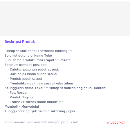
Deskripsi Produk
(Harap sesuaikan teks bertanda bintang **)
Selamat datang di 
Nama Toko
Jual 
Nama Produk
 Proses cepat 
1-5 menit
Sebelum membeli pastikan:
Catatan pesanan sudah sesuai.
Jumlah pesanan sudah sesuai
Produk sudah sesuai
Tambahkan poin lain sesuai kebutuhan
Keunggulan 
Nama Toko
: ****Harap sesuaikan bagian ini. Contoh:
Fast Respon
Produk Original
Transaksi sukses sudah ribuan****
Membeli = Menyetujui
Tunggu apa lagi yuk belanja sekarang jugaa
Laporkan
Kamu menemukan masalah dengan produk ini?