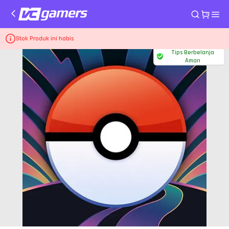
Home
Voucher Pokemon GO Powered by Google Play
1.299.000 IDR
Stok Produk ini habis
Tips Berbelanja
Aman