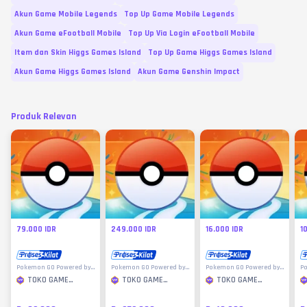
Akun Game Mobile Legends
Top Up Game Mobile Legends
Akun Game eFootball Mobile
Top Up Via Login eFootball Mobile
Item dan Skin Higgs Games Island
Top Up Game Higgs Games Island
Akun Game Higgs Games Island
Akun Game Genshin Impact
Produk Relevan
79.000 IDR
249.000 IDR
16.000 IDR
1
Pokemon GO Powered by
Pokemon GO Powered by
Pokemon GO Powered by
P
Google Play
Google Play
Google Play
Go
TOKO GAME
TOKO GAME
TOKO GAME
MURAH
MURAH
MURAH