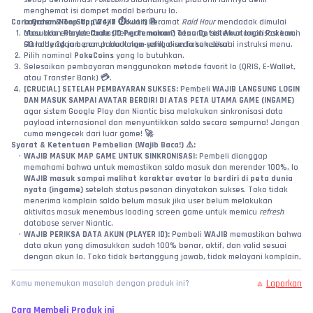
menghemat isi dompet modal berburu lo.
Cara Order & Top-Up (Wajib Diikuti!) 📝:
Layanan Non-Stop 24/7 ⏱️:
 Jam keramat 
Raid Hour
 mendadak dimulai 
Masukkan 
atau ada event terbatas tengah malam? Tenang, sistem otomatisasi kami 
Player Code (ID Pertemanan) atau Detail Akun
 login Pokemon 
standby 24 jam penuh buat nge-refill akun lo seketika!
GO lo dengan benar pada kolom yang disediakan sesuai instruksi menu.
Pilih nominal 
PokeCoins
 yang lo butuhkan.
Selesaikan pembayaran menggunakan metode favorit lo (QRIS, E-Wallet, 
atau Transfer Bank) 💳.
[CRUCIAL] SETELAH PEMBAYARAN SUKSES:
 Pembeli 
WAJIB LANGSUNG LOGIN 
DAN MASUK SAMPAI AVATAR BERDIRI DI ATAS PETA UTAMA GAME (INGAME)
agar sistem Google Play dan Niantic bisa melakukan sinkronisasi data 
payload internasional dan menyuntikkan saldo secara sempurna! Jangan 
cuma mengecek dari luar game! 🚀
Syarat & Ketentuan Pembelian (Wajib Baca!) ⚠️:
WAJIB MASUK MAP GAME UNTUK SINKRONISASI:
 Pembeli dianggap 
memahami bahwa untuk memastikan saldo masuk dan merender 100%, lo 
WAJIB masuk sampai melihat karakter avatar lo berdiri di peta dunia 
nyata (ingame)
 setelah status pesanan dinyatakan sukses. Toko tidak 
menerima komplain saldo belum masuk jika user belum melakukan 
aktivitas masuk menembus loading screen game untuk memicu 
refresh
database server Niantic.
WAJIB PERIKSA DATA AKUN (PLAYER ID):
 Pembeli 
WAJIB
 memastikan bahwa 
data akun yang dimasukkan sudah 100% benar, aktif, dan valid sesuai 
dengan akun lo. Toko tidak bertanggung jawab, tidak melayani komplain, 
dan 
TIDAK ADA REFUND
 jika PokeCoins gagal masuk atau salah kirim ke 
akun lain akibat kelalaian pembeli dalam menginput data!
Laporkan
Kamu menemukan masalah dengan produk ini?
Cara Membeli Produk ini