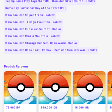
Top Up Game Play Together VNG
Item dan Skin Gakuran - Roblox
Game Key Onimusha: Way of the Sword (PC)
Item dan Skin Sniper Arena - Roblox
Item dan Skin +1 Magic Evolution - Roblox
Item dan Skin Run a Restaurant - Roblox
Item dan Skin Mine a Mountain - Roblox
Item dan Skin Storage Hunters: Open World - Roblox
Item dan Skin Haze Seas - Roblox
Item dan Skin Mini War - Roblox
Produk Relevan
79.000 IDR
249.000 IDR
16.000 IDR
5