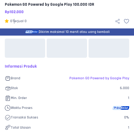
Pokemon GO Powered by Google Play
100.000 IDR
Rp
102.000
0
Terjual
0
Dikirim maksimal 10 menit atau uang kembali
Informasi Produk
Brand
Pokemon GO Powered by Google Play
Stok
6.000
Min. Order
1
Waktu Proses
Transaksi Sukses
0
%
Total Ulasan
1