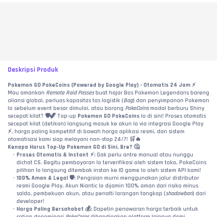
Deskripsi Produk
Pokemon GO PokeCoins (Powered by Google Play) - Otomatis 24 Jam ⚡
Mau amankan 
Remote Raid Passes
 buat hajar Bos Pokemon Legendaris bareng 
aliansi global, perluas kapasitas tas logistik (
Bag
) dan penyimpanan Pokemon 
lo sebelum event besar dimulai, atau borong 
PokeCoins
 modal berburu Shiny 
secepat kilat? 🛡️🦖 Top-up 
Pokemon GO PokeCoins
 lo di sini! Proses otomatis 
secepat kilat (detikan) langsung masuk ke akun lo via integrasi Google Play 
⚡, harga paling kompetitif di bawah harga aplikasi resmi, dan sistem 
otomatisasi kami siap melayani non-stop 24/7! 🛒🔥
Kenapa Harus Top-Up Pokemon GO di Sini, Bre? 🤔
Proses Otomatis & Instant ⚡:
 Gak perlu antre manual atau nunggu 
dichat CS. Begitu pembayaran lo terverifikasi oleh sistem toko, PokeCoins 
pilihan lo langsung ditembak instan ke ID game lo oleh sistem API kami!
100% Aman & Legal 🛡️:
 Pengisian murni menggunakan jalur distributor 
resmi Google Play. Akun Niantic lo dijamin 100% aman dari risiko minus 
saldo, pembekuan akun, atau penalti larangan tangkap (
shadowban
) dari 
developer!
Harga Paling Bersahabat 💰:
 Dapetin penawaran harga terbaik untuk 
setiap denominasi 
PokeCoins
 dibandingkan platform lainnya demi 