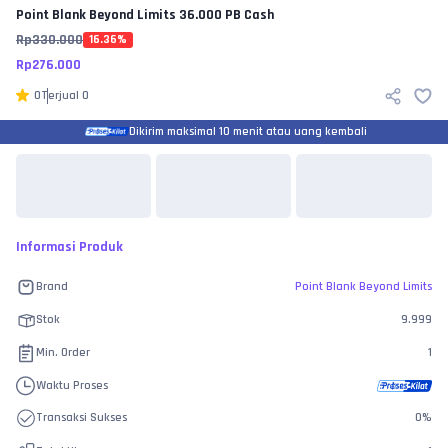
Point Blank Beyond Limits
36.000 PB Cash
Rp
330.000
16.36
%
Rp
276.000
0
Terjual
0
Dikirim maksimal 10 menit atau uang kembali
Informasi Produk
Brand
Point Blank Beyond Limits
Stok
9.999
Min. Order
1
Waktu Proses
Transaksi Sukses
0
%