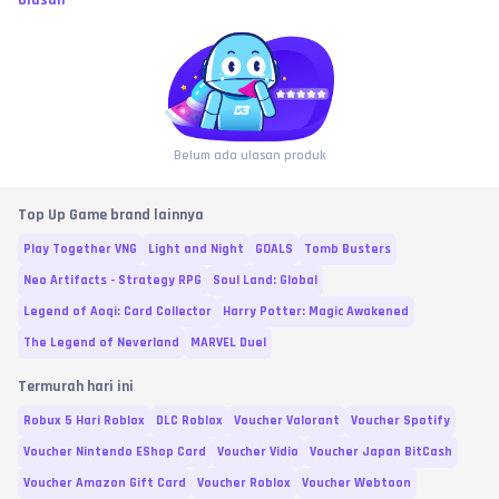
Ulasan
Belum ada ulasan produk
Top Up Game brand lainnya
Play Together VNG
Light and Night
GOALS
Tomb Busters
Neo Artifacts - Strategy RPG
Soul Land: Global
Legend of Aoqi: Card Collector
Harry Potter: Magic Awakened
The Legend of Neverland
MARVEL Duel
Termurah hari ini
Robux 5 Hari Roblox
DLC Roblox
Voucher Valorant
Voucher Spotify
Voucher Nintendo EShop Card
Voucher Vidio
Voucher Japan BitCash
Voucher Amazon Gift Card
Voucher Roblox
Voucher Webtoon