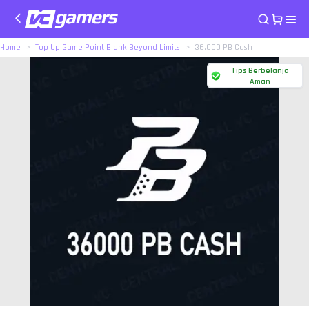
Home
Top Up Game Point Blank Beyond Limits
36.000 PB Cash
Tips Berbelanja
Aman