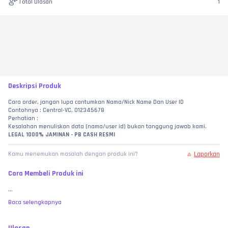
Total Ulasan
1
Deskripsi Produk
Cara order, jangan lupa cantumkan Nama/Nick Name Dan User ID
Contohnya : Central-VC, 012345678
Perhatian :
Kesalahan menuliskan data (nama/user id) bukan tanggung jawab kami.
LEGAL 1000% JAMINAN - PB CASH RESMI
Laporkan
Kamu menemukan masalah dengan produk ini?
Cara Membeli Produk ini
...
Baca selengkapnya