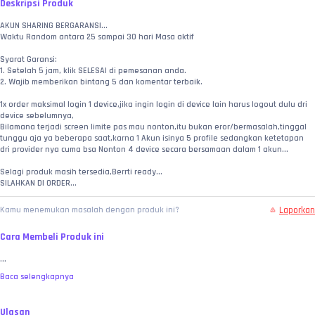
Deskripsi Produk
AKUN SHARING BERGARANSI...
Waktu Random antara 25 sampai 30 hari Masa aktif
Syarat Garansi:
1. Setelah 5 jam, klik SELESAI di pemesanan anda.
2. Wajib memberikan bintang 5 dan komentar terbaik.
1x order maksimal login 1 device,jika ingin login di device lain harus logout dulu dri 
device sebelumnya,
Bilamana terjadi screen limite pas mau nonton,itu bukan eror/bermasalah,tinggal 
tunggu aja ya beberapa saat,karna 1 Akun isinya 5 profile sedangkan ketetapan 
dri provider nya cuma bsa Nonton 4 device secara bersamaan dalam 1 akun...
Selagi produk masih tersedia,Berrti ready...
SILAHKAN DI ORDER...
Laporkan
Kamu menemukan masalah dengan produk ini?
Cara Membeli Produk ini
...
Baca selengkapnya
Ulasan