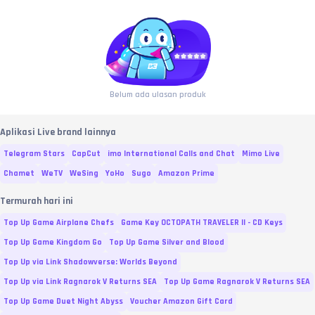
Belum ada ulasan produk
Aplikasi Live brand lainnya
Telegram Stars
CapCut
imo International Calls and Chat
Mimo Live
Chamet
WeTV
WeSing
YoHo
Sugo
Amazon Prime
Termurah hari ini
Top Up Game Airplane Chefs
Game Key OCTOPATH TRAVELER II - CD Keys
Top Up Game Kingdom Go
Top Up Game Silver and Blood
Top Up via Link Shadowverse: Worlds Beyond
Top Up via Link Ragnarok V Returns SEA
Top Up Game Ragnarok V Returns SEA
Top Up Game Duet Night Abyss
Voucher Amazon Gift Card