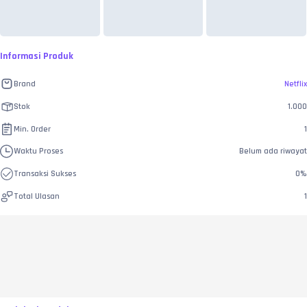
Informasi Produk
Brand
Netflix
Stok
1.000
Min. Order
1
Waktu Proses
Belum ada riwayat
Transaksi Sukses
0
%
Total Ulasan
1