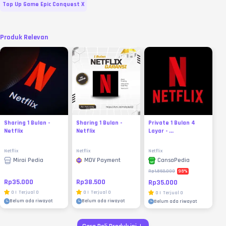
Top Up Game Epic Conquest X
Produk Relevan
Sharing 1 Bulan -
Sharing 1 Bulan -
Private 1 Bulan 4
Netflix
Netflix
Layar - ...
Netflix
Netflix
Netflix
Mirai Pedia
MDV Payment
CansaPedia
98
%
Rp1.850.000
Rp35.000
Rp38.500
Rp35.000
0
|
Terjual
0
0
|
Terjual
0
0
|
Terjual
0
Belum ada riwayat
Belum ada riwayat
Belum ada riwayat