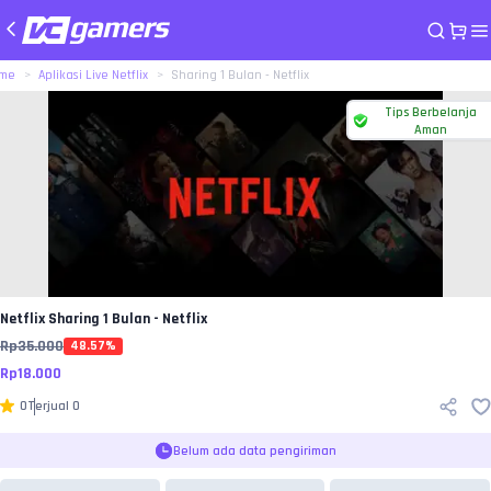
me
Aplikasi Live Netflix
Sharing 1 Bulan - Netflix
Tips Berbelanja
Aman
Netflix
Sharing 1 Bulan - Netflix
Rp
35.000
48.57
%
Rp
18.000
0
Terjual
0
Belum ada data pengiriman