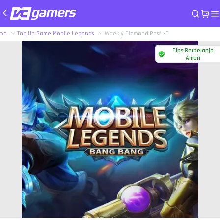
me
Top Up Game Mobile Legends
Weekly Diamond Pass x5
Tips Berbelanja
Aman