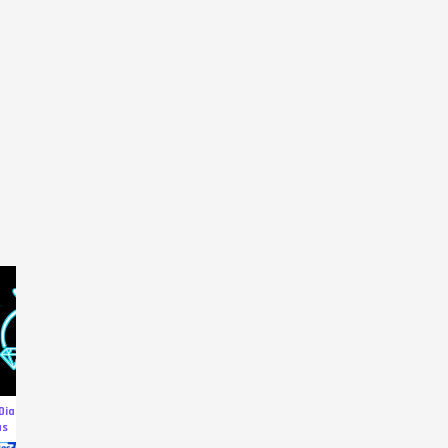
Diamonds + 29
305 (276+29 Bonus)
Twilight Pass
Twilight P
us
(Malaysia)
(Malaysia)