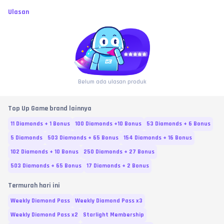
Ulasan
Belum ada ulasan produk
Top Up Game brand lainnya
11 Diamonds + 1 Bonus
100 Diamonds +10 Bonus
53 Diamonds + 6 Bonus
5 Diamonds
503 Diamonds + 65 Bonus
154 Diamonds + 16 Bonus
102 Diamonds + 10 Bonus
250 Diamonds + 27 Bonus
503 Diamonds + 65 Bonus
17 Diamonds + 2 Bonus
Termurah hari ini
Weekly Diamond Pass
Weekly Diamond Pass x3
Weekly Diamond Pass x2
Starlight Membership