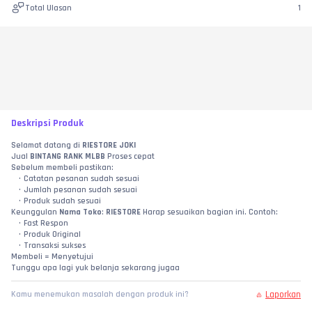
Total Ulasan
1
Deskripsi Produk
Selamat datang di 
RIESTORE JOKI
Jual 
BINTANG RANK MLBB 
Proses cepat
Sebelum membeli pastikan:
Catatan pesanan sudah sesuai
Jumlah pesanan sudah sesuai
Produk sudah sesuai
Keunggulan 
Nama Toko
: 
RIESTORE
 Harap sesuaikan bagian ini. Contoh:
Fast Respon
Produk Original
Transaksi sukses
Membeli = Menyetujui
Tunggu apa lagi yuk belanja sekarang jugaa
Laporkan
Kamu menemukan masalah dengan produk ini?