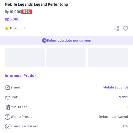
Mobile Legends
Legend Perbintang
Rp
10.000
50
%
Rp
5.000
0
Terjual
0
Belum ada data pengiriman
Informasi Produk
Brand
Mobile Legends
Stok
9.999
Min. Order
1
Waktu Proses
Belum ada riwayat
Transaksi Sukses
0
%