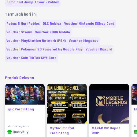
Climb and Jump Tower - Roblox
Termurah hari ini
Robux 5 Hari Roblox
DLC Roblox
Voucher Nintendo EShop Card
Voucher Steam
Voucher PUBG Mobile
Voucher PlayStation Network (PSN)
Voucher Megaxus
Voucher Pokemon GO Powered by Google Play
Voucher Discord
Voucher Koin TikTok Gift Card
Produk Relevan
Epic Perbintang
E
Mobile Legends
Mo
Mythic Imortal
MABAR VIP Dapat
QueryKuy
Perbintang
WDP