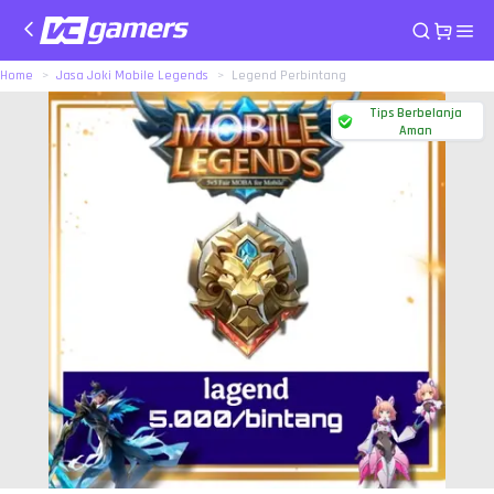
Home
Jasa Joki Mobile Legends
Legend Perbintang
Tips Berbelanja
Aman