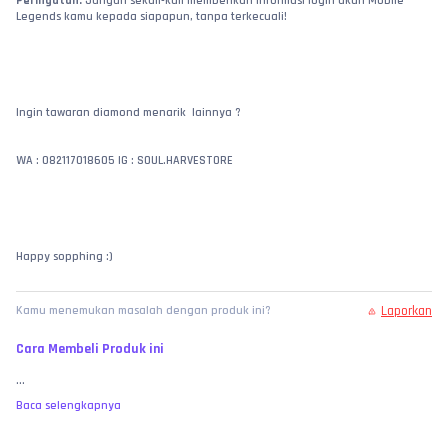
Peringatan:
 Jangan sekali-kali memberikan informasi login akun Mobile 
Legends kamu kepada siapapun, tanpa terkecuali!
Ingin tawaran diamond menarik  lainnya ?
WA : 082117018605 IG : SOUL.HARVESTORE
Happy sopphing :)
Laporkan
Kamu menemukan masalah dengan produk ini?
Cara Membeli Produk ini
...
Baca selengkapnya