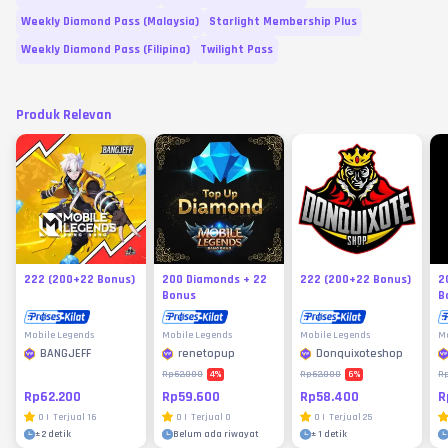
Weekly Diamond Pass (Malaysia)
Starlight Membership Plus
Weekly Diamond Pass (Filipina)
Twilight Pass
Produk Relevan
222 (200+22 Bonus)
200 Diamonds + 22
222 (200+22 Bonus)
2
Bonus
B
Mobile Legends
Mobile Legends
Mobile Legends
Mo
BANGJEFF
renetopup
Donquixoteshop
4
%
6
%
Rp62.000
Rp62.000
R
Rp62.200
Rp59.600
Rp58.400
R
0
|
Terjual
16
0
|
Terjual
0
0
|
Terjual
25
±
2 detik
Belum ada riwayat
±
1 detik