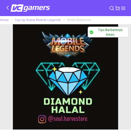
Home
Top Up Game Mobile Legends
9288 Diamonds
Tips Berbelanja
Aman