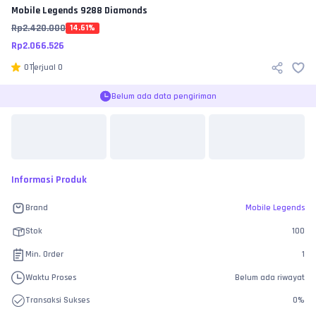
Mobile Legends
9288 Diamonds
Rp
2.420.000
14.61
%
Rp
2.066.526
0
Terjual
0
Belum ada data pengiriman
Informasi Produk
Brand
Mobile Legends
Stok
100
Min. Order
1
Waktu Proses
Belum ada riwayat
Transaksi Sukses
0
%