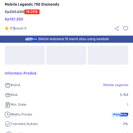
Mobile Legends
750 Diamonds
Rp
230.000
14.26
%
Rp
197.200
0
Terjual
0
Dikirim maksimal 10 menit atau uang kembali
Informasi Produk
Brand
Mobile Legends
Stok
5.168
Min. Order
1
Waktu Proses
Transaksi Sukses
0
%