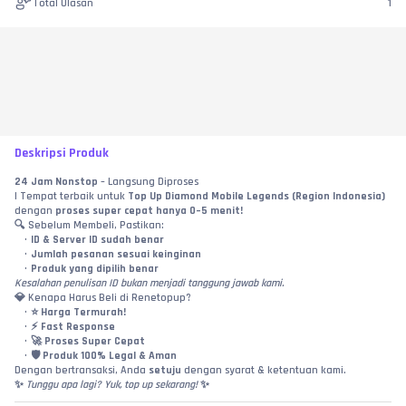
Total Ulasan
1
Deskripsi Produk
24 Jam Nonstop
 – Langsung Diproses 
| Tempat terbaik untuk 
Top Up Diamond Mobile Legends (Region Indonesia)
dengan 
proses super cepat hanya 0–5 menit!
🔍 Sebelum Membeli, Pastikan:
ID & Server ID sudah benar
Jumlah pesanan sesuai keinginan
Produk yang dipilih benar
Kesalahan penulisan ID bukan menjadi tanggung jawab kami.
💎 Kenapa Harus Beli di Renetopup?
⭐ 
Harga Termurah!
⚡ 
Fast Response
🚀 
Proses Super Cepat
🛡️ 
Produk 100% Legal & Aman
Dengan bertransaksi, Anda 
setuju
 dengan syarat & ketentuan kami.
✨ 
Tunggu apa lagi? Yuk, top up sekarang!
 ✨