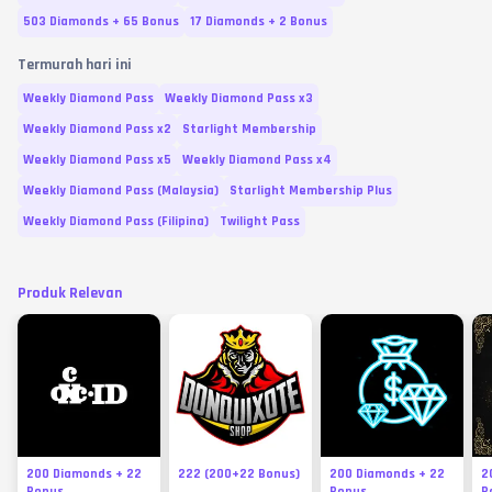
503 Diamonds + 65 Bonus
17 Diamonds + 2 Bonus
Termurah hari ini
Weekly Diamond Pass
Weekly Diamond Pass x3
Weekly Diamond Pass x2
Starlight Membership
Weekly Diamond Pass x5
Weekly Diamond Pass x4
Weekly Diamond Pass (Malaysia)
Starlight Membership Plus
Weekly Diamond Pass (Filipina)
Twilight Pass
Produk Relevan
200 Diamonds + 22
222 (200+22 Bonus)
200 Diamonds + 22
2
Bonus
Bonus
B