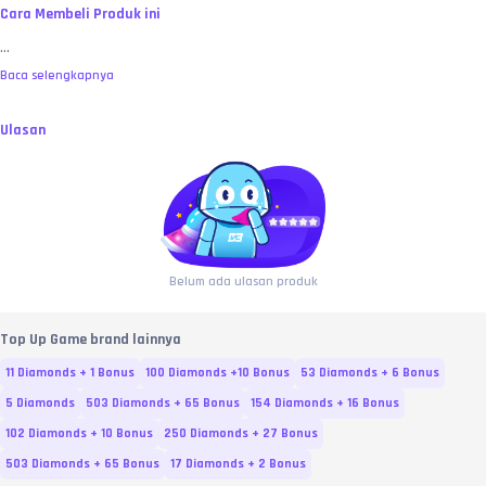
Cara Membeli Produk ini
...
Baca selengkapnya
Ulasan
Belum ada ulasan produk
Top Up Game brand lainnya
11 Diamonds + 1 Bonus
100 Diamonds +10 Bonus
53 Diamonds + 6 Bonus
5 Diamonds
503 Diamonds + 65 Bonus
154 Diamonds + 16 Bonus
102 Diamonds + 10 Bonus
250 Diamonds + 27 Bonus
503 Diamonds + 65 Bonus
17 Diamonds + 2 Bonus