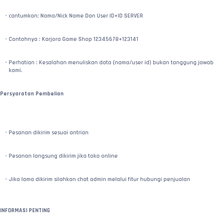
cantumkan: Nama/Nick Name Dan User ID+ID SERVER
Contohnya : Karjora Game Shop 12345678+123141
Perhatian : Kesalahan menuliskan data (nama/user id) bukan tanggung jawab 
kami.
Persyaratan Pembelian
Pesanan dikirim sesuai antrian
Pesanan langsung dikirim jika toko online
Jika lama dikirim silahkan chat admin melalui fitur hubungi penjualan
INFORMASI PENTING