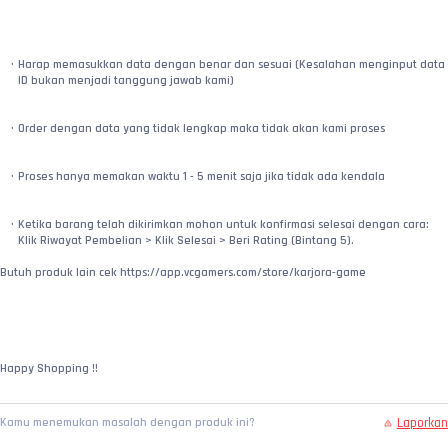
Harap memasukkan data dengan benar dan sesuai (Kesalahan menginput data 
ID bukan menjadi tanggung jawab kami)
Order dengan data yang tidak lengkap maka tidak akan kami proses
Proses hanya memakan waktu 1 - 5 menit saja jika tidak ada kendala
Ketika barang telah dikirimkan mohon untuk konfirmasi selesai dengan cara: 
Klik Riwayat Pembelian > Klik Selesai > Beri Rating (Bintang 5).
Butuh produk lain cek https://app.vcgamers.com/store/karjora-game
Happy Shopping !!
Laporkan
Kamu menemukan masalah dengan produk ini?