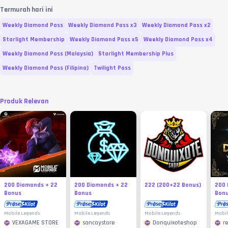
Termurah hari ini
Weekly Diamond Pass
Weekly Diamond Pass x3
Weekly Diamond Pass x2
Starlight Membership
Weekly Diamond Pass x5
Weekly Diamond Pass x4
Weekly Diamond Pass (Malaysia)
Starlight Membership Plus
Weekly Diamond Pass (Filipina)
Twilight Pass
Produk Relevan
200 Diamonds + 22
200 Diamonds + 22
222 (200+22 Bonus)
200 
Bonus
Bonus
Bon
Mobile Legends
Mobile Legends
Mobile Legends
Mobil
VEXAGAME STORE
sancaystore
Donquixoteshop
r