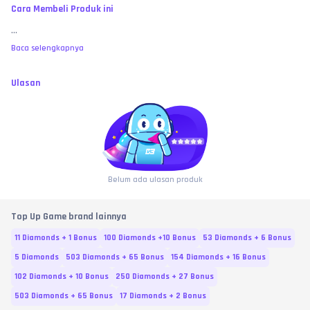
Cara Membeli Produk ini
...
Baca selengkapnya
Ulasan
Belum ada ulasan produk
Top Up Game brand lainnya
11 Diamonds + 1 Bonus
100 Diamonds +10 Bonus
53 Diamonds + 6 Bonus
5 Diamonds
503 Diamonds + 65 Bonus
154 Diamonds + 16 Bonus
102 Diamonds + 10 Bonus
250 Diamonds + 27 Bonus
503 Diamonds + 65 Bonus
17 Diamonds + 2 Bonus