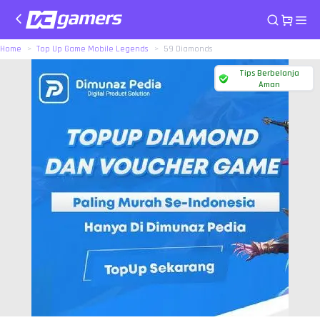
Home
Top Up Game Mobile Legends
59 Diamonds
Tips Berbelanja
Aman