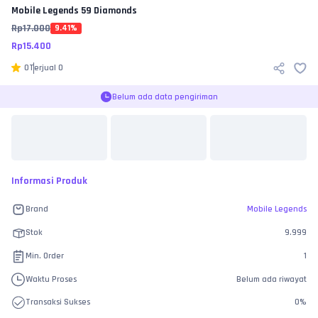
Mobile Legends
59 Diamonds
Rp
17.000
9.41
%
Rp
15.400
0
Terjual
0
Belum ada data pengiriman
Informasi Produk
Brand
Mobile Legends
Stok
9.999
Min. Order
1
Waktu Proses
Belum ada riwayat
Transaksi Sukses
0
%