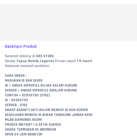
Deskripsi Produk
Selamat datang di 
ARS STORE
Ready 
Topup Mobile Legends 
Proses cepat 
1-5 menit
Sebelum membeli pastikan:
CARA ORDER :
MASUKAN ID DAN SEVER
ID = ANGKA DIPROFILE DILUAR DALAM KURUNG
SERVER = ANGKA DIPROFILE DIDALAM KURUNG
CONTOH = 92920792 (2192)
ID - 92920792
SERVER - 2192
HARAP BERHATI HATI DALAM MENGISI ID DAN SERVER
KESALAHAN MENGISI ID BUKAN TANGGUNG JAWAB KAMI
MLBB DIAMONDS RESMI
PROSES INSTANT 1-3 DETIK SUKSES
HARGA TERMURAN SE INDONESIA
OPEN 24 JAM NONSTOP