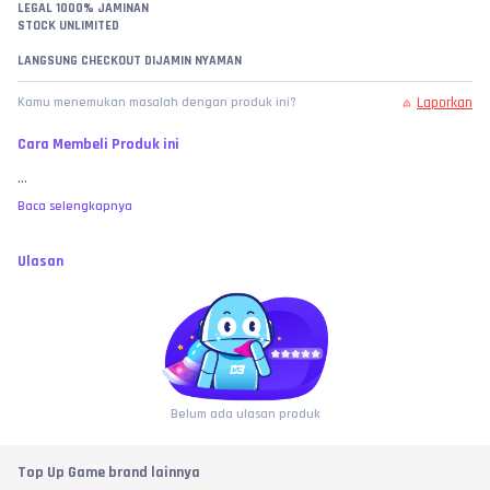
LEGAL 1000% JAMINAN
STOCK UNLIMITED
LANGSUNG CHECKOUT DIJAMIN NYAMAN
Laporkan
Kamu menemukan masalah dengan produk ini?
Cara Membeli Produk ini
...
Baca selengkapnya
Ulasan
Belum ada ulasan produk
Top Up Game brand lainnya