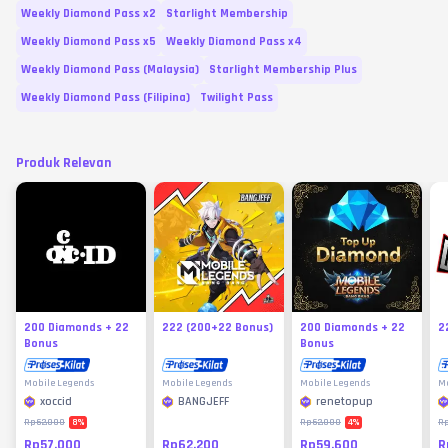
Weekly Diamond Pass x2
Starlight Membership
Weekly Diamond Pass x5
Weekly Diamond Pass x4
Weekly Diamond Pass (Malaysia)
Starlight Membership Plus
Weekly Diamond Pass (Filipina)
Twilight Pass
Produk Relevan
200 Diamonds + 22
222 (200+22 Bonus)
200 Diamonds + 22
2
Bonus
Bonus
Mobile Legends
Mobile Legends
Mobile Legends
Mo
xoccid
BANGJEFF
renetopup
8
%
4
%
Rp62.000
Rp62.000
R
Rp57.000
Rp62.200
Rp59.600
R