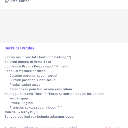
Total Ulasan
1
Deskripsi Produk
(Harap sesuaikan teks bertanda bintang **)
Selamat datang di 
Nama Toko
Jual 
Nama Produk
 Proses cepat 
1-5 menit
Sebelum membeli pastikan:
Catatan pesanan sudah sesuai
Jumlah pesanan sudah sesuai
Produk sudah sesuai
Tambahkan poin lain sesuai kebutuhan
Keunggulan 
Nama Toko
: ****Harap sesuaikan bagian ini. Contoh:
Fast Respon
Produk Original
Transaksi sukses sudah ribuan****
Membeli = Menyetujui
Tunggu apa lagi yuk belanja sekarang jugaa
Laporkan
Kamu menemukan masalah dengan produk ini?