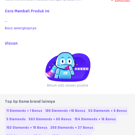
Cara Membeli Produk ini
...
Baca selengkapnya
Ulasan
Belum ada ulasan produk
Top Up Game brand lainnya
11 Diamonds + 1 Bonus
100 Diamonds +10 Bonus
53 Diamonds + 6 Bonus
5 Diamonds
503 Diamonds + 65 Bonus
154 Diamonds + 16 Bonus
102 Diamonds + 10 Bonus
250 Diamonds + 27 Bonus