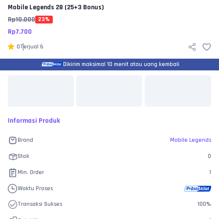
Mobile Legends
28 (25+3 Bonus)
Rp
10.000
23
%
Rp
7.700
0
Terjual
6
Dikirim maksimal 10 menit atau uang kembali
Informasi Produk
Brand
Mobile Legends
Stok
0
Min. Order
1
Waktu Proses
Transaksi Sukses
100
%