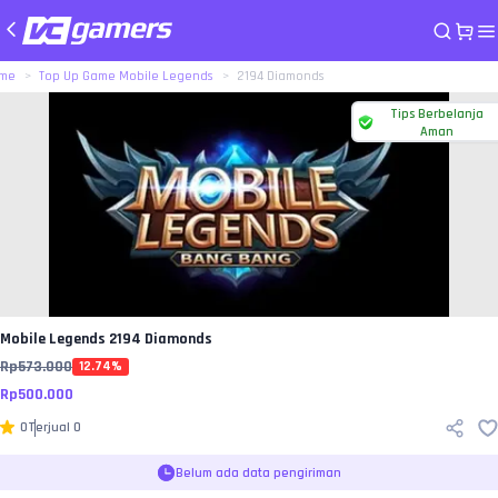
me
Top Up Game Mobile Legends
2194 Diamonds
Tips Berbelanja
Aman
Mobile Legends
2194 Diamonds
Rp
573.000
12.74
%
Rp
500.000
0
Terjual
0
Belum ada data pengiriman