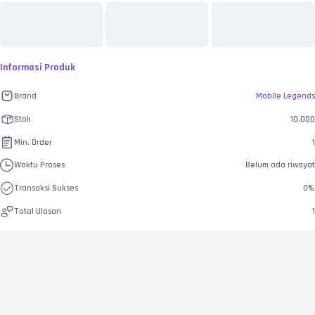
Informasi Produk
Brand
Mobile Legends
Stok
10.000
Min. Order
1
Waktu Proses
Belum ada riwayat
Transaksi Sukses
0
%
Total Ulasan
1