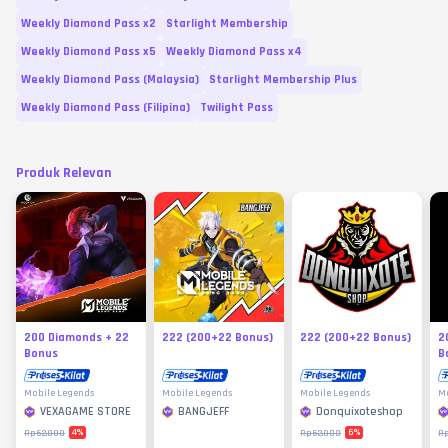
Weekly Diamond Pass x2
Starlight Membership
Weekly Diamond Pass x5
Weekly Diamond Pass x4
Weekly Diamond Pass (Malaysia)
Starlight Membership Plus
Weekly Diamond Pass (Filipina)
Twilight Pass
Produk Relevan
200 Diamonds + 22
222 (200+22 Bonus)
222 (200+22 Bonus)
2
Bonus
B
Mobile Legends
Mobile Legends
Mobile Legends
Mo
VEXAGAME STORE
BANGJEFF
Donquixoteshop
4
%
6
%
Rp62.000
Rp62.000
R