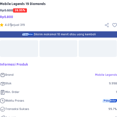
Mobile Legends
19 Diamonds
Rp
9.500
38.95
%
Rp
5.800
4.0
Terjual
319
Dikirim maksimal 10 menit atau uang kembali
Informasi Produk
Brand
Mobile Legends
Stok
9.998
Min. Order
1
Waktu Proses
Transaksi Sukses
99.7
%