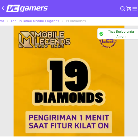
me
Top Up Game Mobile Legends
19 Diamonds
Tips Berbelanja
Aman