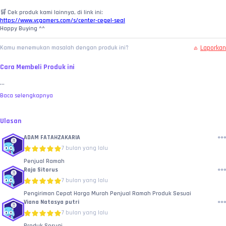
🛒 Cek produk kami lainnya, di link ini:
https://www.vcgamers.com/s/center-cegel-seal
Happy Buying ^^
Laporkan
Kamu menemukan masalah dengan produk ini?
Cara Membeli Produk ini
...
Baca selengkapnya
Ulasan
ADAM FATAHZAKARIA
7 bulan yang lalu
Penjual Ramah
Raja Sitorus
7 bulan yang lalu
Pengiriman Cepat Harga Murah Penjual Ramah Produk Sesuai
Viana Natasya putri
7 bulan yang lalu
Produk Sesuai