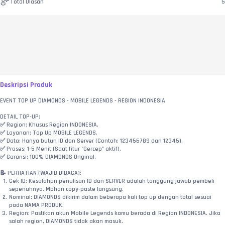
Total Ulasan
5
Deskripsi Produk
EVENT TOP UP DIAMONDS - MOBILE LEGENDS - REGION INDONESIA
DETAIL TOP-UP:
✅ Region: Khusus Region INDONESIA.
✅ Layanan: Top Up MOBILE LEGENDS.
✅ Data: Hanya butuh ID dan Server (Contoh: 123456789 dan 12345).
✅ Proses: 1-5 Menit (Saat fitur "Gercep" aktif).
✅ Garansi: 100% DIAMONDS Original.
📝 PERHATIAN (WAJIB DIBACA):
Cek ID: Kesalahan penulisan ID dan SERVER adalah tanggung jawab pembeli 
sepenuhnya. Mohon copy-paste langsung.
Nominal: DIAMONDS dikirim dalam beberapa kali top up dengan total sesuai 
pada NAMA PRODUK.
Region: Pastikan akun Mobile Legends kamu berada di Region INDONESIA. Jika 
salah region, DIAMONDS tidak akan masuk.