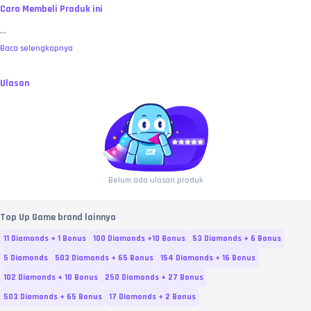
Cara Membeli Produk ini
...
Baca selengkapnya
Ulasan
Belum ada ulasan produk
Top Up Game brand lainnya
11 Diamonds + 1 Bonus
100 Diamonds +10 Bonus
53 Diamonds + 6 Bonus
5 Diamonds
503 Diamonds + 65 Bonus
154 Diamonds + 16 Bonus
102 Diamonds + 10 Bonus
250 Diamonds + 27 Bonus
503 Diamonds + 65 Bonus
17 Diamonds + 2 Bonus