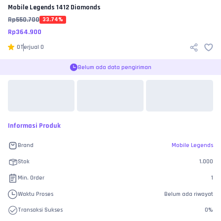
Mobile Legends
1412 Diamonds
Rp
550.700
33.74
%
Rp
364.900
0
Terjual
0
Belum ada data pengiriman
Informasi Produk
Brand
Mobile Legends
Stok
1.000
Min. Order
1
Waktu Proses
Belum ada riwayat
Transaksi Sukses
0
%