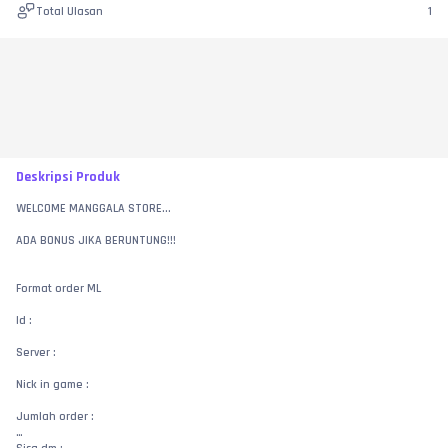
Total Ulasan
1
Deskripsi Produk
WELCOME MANGGALA STORE...
ADA BONUS JIKA BERUNTUNG!!!
Format order ML
Id :
Server : 
Nick in game : 
Jumlah order :