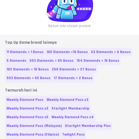
Belum ada ulasan produk
Top Up Game brand lainnya
11 Diamonds + 1 Bonus
100 Diamonds +10 Bonus
53 Diamonds + 6 Bonus
5 Diamonds
503 Diamonds + 65 Bonus
154 Diamonds + 16 Bonus
102 Diamonds + 10 Bonus
250 Diamonds + 27 Bonus
503 Diamonds + 65 Bonus
17 Diamonds + 2 Bonus
Termurah hari ini
Weekly Diamond Pass
Weekly Diamond Pass x3
Weekly Diamond Pass x2
Starlight Membership
Weekly Diamond Pass x5
Weekly Diamond Pass x4
Weekly Diamond Pass (Malaysia)
Starlight Membership Plus
Weekly Diamond Pass (Filipina)
Twilight Pass