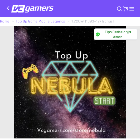
Home
Top Up Game Mobile Legends
1.220💎 (1093+127 Bonus)
Tips Berbelanja
Aman