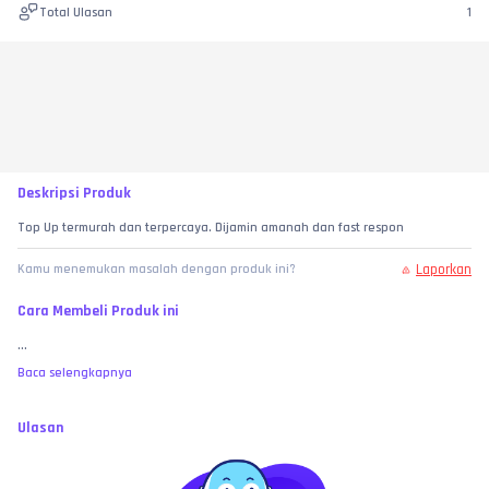
Total Ulasan
1
Deskripsi Produk
Top Up termurah dan terpercaya. Dijamin amanah dan fast respon
Laporkan
Kamu menemukan masalah dengan produk ini?
Cara Membeli Produk ini
...
Baca selengkapnya
Ulasan