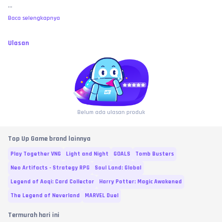
...
Wajib Video Unboxing / Bukti Valid:
 Jika terjadi klaim pesanan sukses tapi 
item belum bertambah, pembeli wajib melampirkan video tanpa potong 
Baca selengkapnya
(
no-cut/no-edit
) yang memperlihatkan riwayat transaksi di web toko, detail 
ID yang diinput, 
hingga proses user saat masuk menembus loading 
screen lobi game
 untuk membuktikan saldo benar-benar kosong sebagai 
Ulasan
bukti valid investigasi.
MEMBELI SAMA DENGAN MENYETUJUI:
 Dengan melakukan transaksi dan 
pembayaran di toko ini, pembeli dianggap telah membaca, memahami, 
dan 
MENYETUJUI
 seluruh syarat, ketentuan, serta batas garansi yang 
berlaku di atas. No refund atas kesalahan murni user, bre! 🧐
Belum ada ulasan produk
Top Up Game brand lainnya
Play Together VNG
Light and Night
GOALS
Tomb Busters
Neo Artifacts - Strategy RPG
Soul Land: Global
Legend of Aoqi: Card Collector
Harry Potter: Magic Awakened
The Legend of Neverland
MARVEL Duel
Termurah hari ini