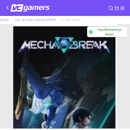
Home
Top Up Game Mecha BREAK
1.060 Corite
Tips Berbelanja
Aman