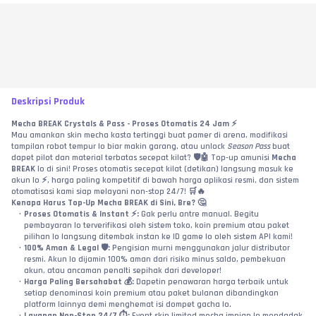
Deskripsi Produk
Mecha BREAK Crystals & Pass - Proses Otomatis 24 Jam ⚡
Mau amankan skin mecha kasta tertinggi buat pamer di arena, modifikasi 
tampilan robot tempur lo biar makin garang, atau unlock 
Season Pass
 buat 
dapet pilot dan material terbatas secepat kilat? 🛡️🤖 Top-up amunisi 
Mecha 
BREAK
 lo di sini! Proses otomatis secepat kilat (detikan) langsung masuk ke 
akun lo ⚡, harga paling kompetitif di bawah harga aplikasi resmi, dan sistem 
otomatisasi kami siap melayani non-stop 24/7! 🛒🔥
Kenapa Harus Top-Up Mecha BREAK di Sini, Bre? 🤔
Proses Otomatis & Instant ⚡:
 Gak perlu antre manual. Begitu 
pembayaran lo terverifikasi oleh sistem toko, koin premium atau paket 
pilihan lo langsung ditembak instan ke ID game lo oleh sistem API kami!
100% Aman & Legal 🛡️:
 Pengisian murni menggunakan jalur distributor 
resmi. Akun lo dijamin 100% aman dari risiko minus saldo, pembekuan 
akun, atau ancaman penalti sepihak dari developer!
Harga Paling Bersahabat 💰:
 Dapetin penawaran harga terbaik untuk 
setiap denominasi koin premium atau paket bulanan dibandingkan 
platform lainnya demi menghemat isi dompet gacha lo.
Layanan Non-Stop 24/7 ⏱️:
 Event skin limited mecha impian lo mendadak 