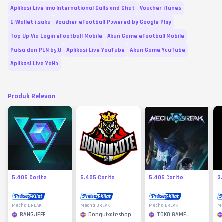
Aplikasi Live imo International Calls and Chat
Voucher iTunes
E-Wallet i.saku
Voucher eFootball Powered by Google Play
Top Up Via Login eFootball Mobile
Akun Game eFootball Mobile
Pulsa dan PLN by.U
Aplikasi Live YouTube
Akun Game YouTube
Aplikasi Live YoHo
Produk Relevan
5.405 Corite
5.405 Corite
5.405 Corite
3
Mecha BREAK
Mecha BREAK
Mecha BREAK
M
BANGJEFF
Donquixoteshop
TOKO GAME