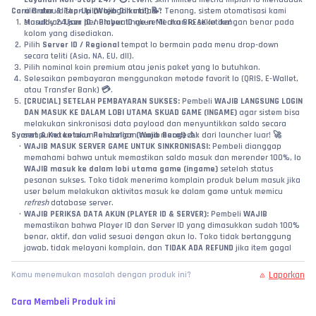
Cara Order & Top-Up (Wajib Diikuti!) 📝:
rilis atau diskon kilat tengah malam? Tenang, sistem otomatisasi kami 
Masukkan 
standby 24 jam penuh buat nge-refill akun lo seketika!
User ID / Player ID
 akun Mecha BREAK lo dengan benar pada 
kolom yang disediakan.
Pilih 
Server ID / Regional
 tempat lo bermain pada menu drop-down 
secara teliti (Asia, NA, EU, dll).
Pilih nominal koin premium atau jenis paket yang lo butuhkan.
Selesaikan pembayaran menggunakan metode favorit lo (QRIS, E-Wallet, 
atau Transfer Bank) 💳.
[CRUCIAL] SETELAH PEMBAYARAN SUKSES:
 Pembeli 
WAJIB LANGSUNG LOGIN 
DAN MASUK KE DALAM LOBI UTAMA SKUAD GAME (INGAME)
 agar sistem bisa 
melakukan sinkronisasi data payload dan menyuntikkan saldo secara 
Syarat & Ketentuan Pembelian (Wajib Baca!) ⚠️:
sempurna ke akun lo! Jangan cuma mengecek dari launcher luar! 🚀
WAJIB MASUK SERVER GAME UNTUK SINKRONISASI:
 Pembeli dianggap 
memahami bahwa untuk memastikan saldo masuk dan merender 100%, lo 
WAJIB masuk ke dalam lobi utama game (ingame)
 setelah status 
pesanan sukses. Toko tidak menerima komplain produk belum masuk jika 
user belum melakukan aktivitas masuk ke dalam game untuk memicu 
refresh
 database server.
WAJIB PERIKSA DATA AKUN (PLAYER ID & SERVER):
 Pembeli 
WAJIB
memastikan bahwa Player ID dan Server ID yang dimasukkan sudah 100% 
benar, aktif, dan valid sesuai dengan akun lo. Toko tidak bertanggung 
jawab, tidak melayani komplain, dan 
TIDAK ADA REFUND
 jika item gagal 
masuk atau salah kirim ke akun lain akibat kelalaian pembeli dalam 
menginput data!
Laporkan
Kamu menemukan masalah dengan produk ini?
Status Sukses API Supplier:
 Jika sistem kami sudah mengeluarkan status 
SUKSES
 berdasarkan laporan dari server API supplier resmi, maka 
Cara Membeli Produk ini
kewajiban toko kami dinyatakan selesai 100%. Saldo/paket dipastikan 
sudah sukses terinject ke ID tersebut.