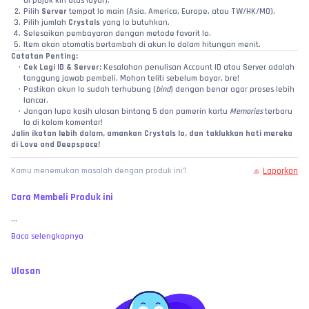
di pojok kiri atas layar).
Pilih 
Server
 tempat lo main (Asia, America, Europe, atau TW/HK/MO).
Pilih jumlah 
Crystals
 yang lo butuhkan.
Selesaikan pembayaran dengan metode favorit lo.
Item akan otomatis bertambah di akun lo dalam hitungan menit.
Catatan Penting:
Cek Lagi ID & Server:
 Kesalahan penulisan Account ID atau Server adalah 
tanggung jawab pembeli. Mohon teliti sebelum bayar, bre!
Pastikan akun lo sudah terhubung (
bind
) dengan benar agar proses lebih 
lancar.
Jangan lupa kasih ulasan bintang 5 dan pamerin kartu 
Memories
 terbaru 
lo di kolom komentar!
Jalin ikatan lebih dalam, amankan Crystals lo, dan taklukkan hati mereka 
di Love and Deepspace!
Laporkan
Kamu menemukan masalah dengan produk ini?
Cara Membeli Produk ini
...
Baca selengkapnya
Ulasan