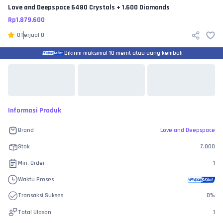
Love and Deepspace
6480 Crystals + 1.600 Diamonds
Rp
1.879.600
0
Terjual
0
Dikirim maksimal 10 menit atau uang kembali
Informasi Produk
Brand
Love and Deepspace
Stok
7.000
Min. Order
1
Waktu Proses
Transaksi Sukses
0
%
Total Ulasan
1