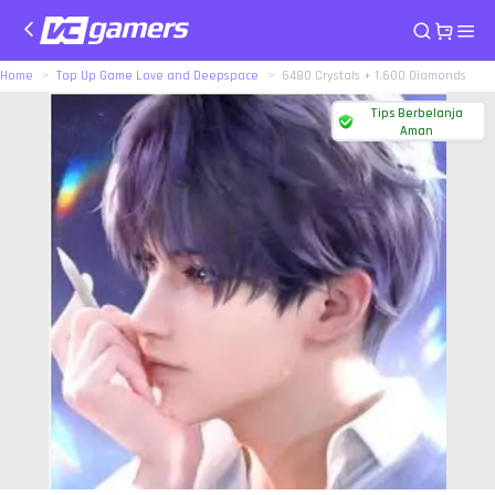
Home
Top Up Game Love and Deepspace
6480 Crystals + 1.600 Diamonds
Tips Berbelanja
Aman