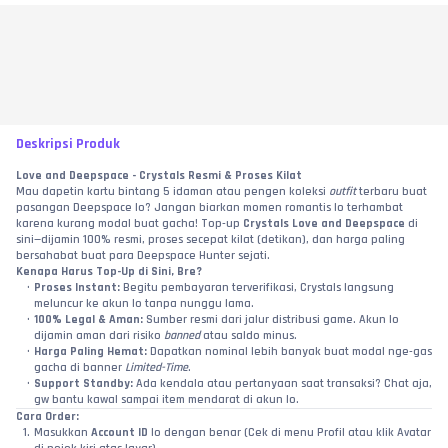
Deskripsi Produk
Love and Deepspace - Crystals Resmi & Proses Kilat
Mau dapetin kartu bintang 5 idaman atau pengen koleksi 
outfit
 terbaru buat 
pasangan Deepspace lo? Jangan biarkan momen romantis lo terhambat 
karena kurang modal buat gacha! Top-up 
Crystals Love and Deepspace
 di 
sini—dijamin 100% resmi, proses secepat kilat (detikan), dan harga paling 
bersahabat buat para Deepspace Hunter sejati.
Kenapa Harus Top-Up di Sini, Bre?
Proses Instant:
 Begitu pembayaran terverifikasi, Crystals langsung 
meluncur ke akun lo tanpa nunggu lama.
100% Legal & Aman:
 Sumber resmi dari jalur distribusi game. Akun lo 
dijamin aman dari risiko 
banned
 atau saldo minus.
Harga Paling Hemat:
 Dapatkan nominal lebih banyak buat modal nge-gas 
gacha di banner 
Limited-Time
.
Support Standby:
 Ada kendala atau pertanyaan saat transaksi? Chat aja, 
gw bantu kawal sampai item mendarat di akun lo.
Cara Order:
Masukkan 
Account ID
 lo dengan benar (Cek di menu Profil atau klik Avatar 