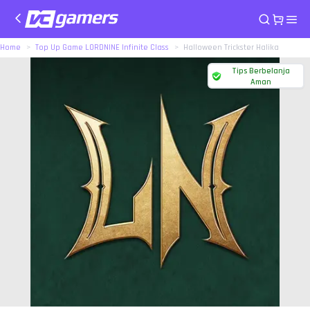
Home
Top Up Game LORDNINE Infinite Class
Halloween Trickster Halika
Tips Berbelanja
Aman