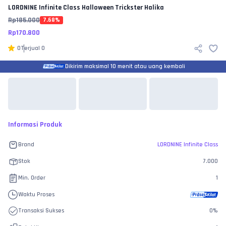
LORDNINE Infinite Class
Halloween Trickster Halika
Rp
185.000
7.68
%
Rp
170.800
0
Terjual
0
Dikirim maksimal 10 menit atau uang kembali
Informasi Produk
Brand
LORDNINE Infinite Class
Stok
7.000
Min. Order
1
Waktu Proses
Transaksi Sukses
0
%