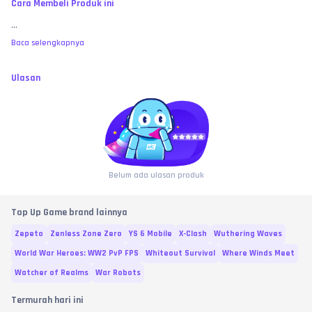
Cara Membeli Produk ini
kewajiban toko kami dinyatakan selesai 100%. Saldo dipastikan sudah 
sukses terinject ke ID tersebut.
...
Wajib Video Unboxing / Bukti Valid:
 Jika terjadi klaim pesanan sukses tapi 
item belum bertambah, pembeli wajib melampirkan video tanpa potong 
Baca selengkapnya
(
no-cut/no-edit
) yang memperlihatkan riwayat transaksi di web toko, detail 
ID yang diinput, 
hingga proses user saat masuk menembus loading 
screen map game
 untuk membuktikan saldo benar-benar kosong sebagai 
Ulasan
bukti valid investigasi.
MEMBELI SAMA DENGAN MENYETUJUI:
 Dengan melakukan transaksi dan 
pembayaran di toko ini, pembeli dianggap telah membaca, memahami, 
dan 
MENYETUJUI
 seluruh syarat, ketentuan, serta batas garansi yang 
berlaku di atas. No refund atas kesalahan murni user, bre! 🧐
Belum ada ulasan produk
Top Up Game brand lainnya
Zepeto
Zenless Zone Zero
YS 6 Mobile
X-Clash
Wuthering Waves
World War Heroes: WW2 PvP FPS
Whiteout Survival
Where Winds Meet
Watcher of Realms
War Robots
Termurah hari ini