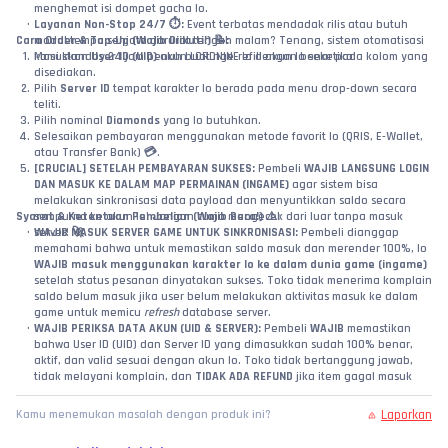
menghemat isi dompet gacha lo.
Layanan Non-Stop 24/7 ⏱️:
 Event terbatas mendadak rilis atau butuh 
Cara Order & Top-Up (Wajib Diikuti!) 📝:
modal tempa senjata darurat tengah malam? Tenang, sistem otomatisasi 
Masukkan 
kami standby 24 jam penuh buat nge-refill akun lo seketika!
User ID (UID)
 akun LORDNINE lo dengan benar pada kolom yang 
disediakan.
Pilih 
Server ID
 tempat karakter lo berada pada menu drop-down secara 
teliti.
Pilih nominal 
Diamonds
 yang lo butuhkan.
Selesaikan pembayaran menggunakan metode favorit lo (QRIS, E-Wallet, 
atau Transfer Bank) 💳.
[CRUCIAL] SETELAH PEMBAYARAN SUKSES:
 Pembeli 
WAJIB LANGSUNG LOGIN 
DAN MASUK KE DALAM MAP PERMAINAN (INGAME)
 agar sistem bisa 
melakukan sinkronisasi data payload dan menyuntikkan saldo secara 
Syarat & Ketentuan Pembelian (Wajib Baca!) ⚠️:
sempurna ke akun lo! Jangan cuma mengecek dari luar tanpa masuk 
WAJIB MASUK SERVER GAME UNTUK SINKRONISASI:
server! 🚀
 Pembeli dianggap 
memahami bahwa untuk memastikan saldo masuk dan merender 100%, lo 
WAJIB masuk menggunakan karakter lo ke dalam dunia game (ingame)
setelah status pesanan dinyatakan sukses. Toko tidak menerima komplain 
saldo belum masuk jika user belum melakukan aktivitas masuk ke dalam 
game untuk memicu 
refresh
 database server.
WAJIB PERIKSA DATA AKUN (UID & SERVER):
 Pembeli 
WAJIB
 memastikan 
bahwa User ID (UID) dan Server ID yang dimasukkan sudah 100% benar, 
aktif, dan valid sesuai dengan akun lo. Toko tidak bertanggung jawab, 
tidak melayani komplain, dan 
TIDAK ADA REFUND
 jika item gagal masuk 
atau salah kirim ke akun lain akibat kelalaian pembeli dalam menginput 
data!
Laporkan
Kamu menemukan masalah dengan produk ini?
Status Sukses API Supplier:
 Jika sistem kami sudah mengeluarkan status 
SUKSES
 berdasarkan laporan dari server API supplier resmi, maka 