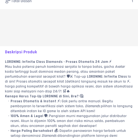
Total Ulasan
1
Deskripsi Produk
LORDNINE: Infinite Class Diamonds - Proses Otomatis 24 Jam ⚡
Mau buka potensi penuh kombinasi senjata lo tanpa batas, gacha 
Avatar
kasta tertinggi buat dominasi medan perang, atau amankan paket 
pertumbuhan esensial secepat kilat? 🛡️⚔️ Top-up 
LORDNINE: Infinite Class
 lo 
di sini! Proses otomatis secepat kilat (detikan) langsung masuk ke akun lo ⚡, 
harga paling kompetitif di bawah harga aplikasi resmi, dan sistem otomatisasi 
kami siap melayani non-stop 24/7! 🛒🔥
Kenapa Harus Top-Up LORDNINE di Sini, Bre? 🤔
Proses Otomatis & Instant ⚡:
 Gak perlu antre manual. Begitu 
pembayaran lo terverifikasi oleh sistem toko, 
Diamonds
 pilihan lo langsung 
ditembak instan ke ID game lo oleh sistem API kami!
100% Aman & Legal 🛡️:
 Pengisian murni menggunakan jalur distributor 
resmi. Akun lo dijamin 100% aman dari risiko minus saldo, pembekuan 
akun, atau ancaman penalti sepihak dari developer!
Harga Paling Bersahabat 💰:
 Dapetin penawaran harga terbaik untuk 
setiap denominasi 
Diamonds
 dibandingkan platform lainnya demi 