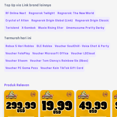
Top Up via Link brand lainnya
RF Online Next
Ragnarok Twilight
Ragnarok: The New World
Crystal of Atlan
Ragnarok Origin Global (Link)
Ragnarok Origin Classic
Tarisland
X-Samkok
Wuxia Rising Star
Umamusume Pretty Derby
Termurah hari ini
Robux 5 Hari Roblox
DLC Roblox
Voucher SoulChill - Voice Chat & Party
Voucher FolaPlay
Voucher Microsoft Office
Voucher LDCloud
Voucher Steam
Voucher Tom Clancy's Rainbow Six (Xbox)
Voucher PC Game Pass
Voucher Koin TikTok Gift Card
Produk Relevan