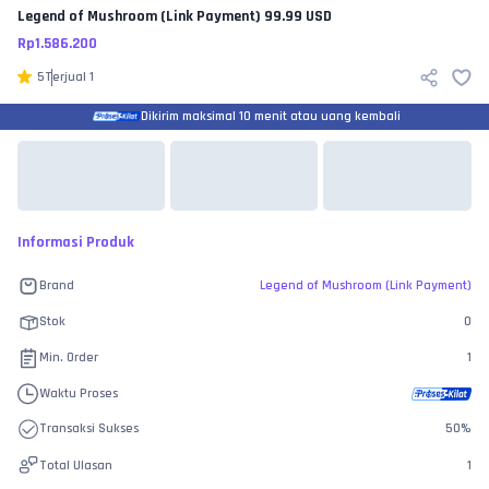
Legend of Mushroom (Link Payment)
99.99 USD
Rp
1.586.200
5
Terjual
1
Dikirim maksimal 10 menit atau uang kembali
Informasi Produk
Brand
Legend of Mushroom (Link Payment)
Stok
0
Min. Order
1
Waktu Proses
Transaksi Sukses
50
%
Total Ulasan
1