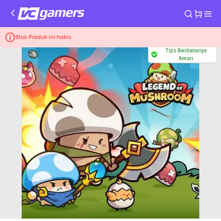
Home
Top Up via Link Legend of Mushroom (Link Payment)
99.99 USD
Stok Produk ini habis
Tips Berbelanja
Aman