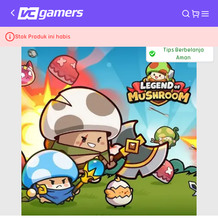
Home
Top Up via Link Legend of Mushroom (Link Payment)
49.99 USD
Stok Produk ini habis
Tips Berbelanja
Aman