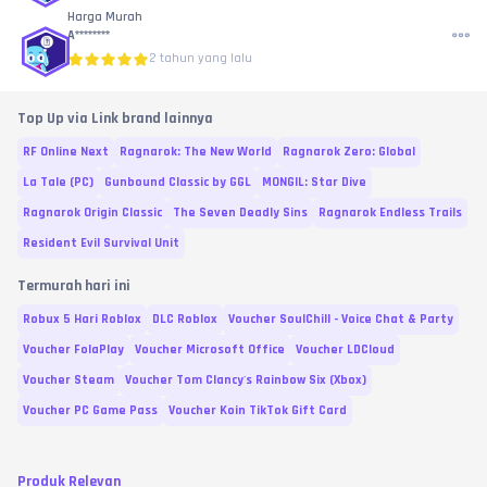
Harga Murah
A********
2 tahun yang lalu
Top Up via Link brand lainnya
RF Online Next
Ragnarok: The New World
Ragnarok Zero: Global
La Tale (PC)
Gunbound Classic by GGL
MONGIL: Star Dive
Ragnarok Origin Classic
The Seven Deadly Sins
Ragnarok Endless Trails
Resident Evil Survival Unit
Termurah hari ini
Robux 5 Hari Roblox
DLC Roblox
Voucher SoulChill - Voice Chat & Party
Voucher FolaPlay
Voucher Microsoft Office
Voucher LDCloud
Voucher Steam
Voucher Tom Clancy's Rainbow Six (Xbox)
Voucher PC Game Pass
Voucher Koin TikTok Gift Card
Produk Relevan