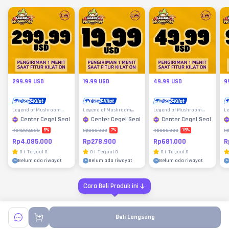
299.99 USD
19.99 USD
49.99 USD
9
Legend of Mushroom
Legend of Mushroom
Legend of Mushroom
L
(Link Payment)
(Link Payment)
(Link Payment)
(L
Center Cegel Seal
Center Cegel Seal
Center Cegel Seal
5
%
7
%
15
%
Rp4.300.000
Rp300.000
Rp800.000
Rp
Rp4.085.000
Rp278.900
Rp681.000
R
0
|
Terjual
0
0
|
Terjual
0
0
|
Terjual
0
Belum ada riwayat
Belum ada riwayat
Belum ada riwayat
Cara Beli Produk ini
Beli Langsung