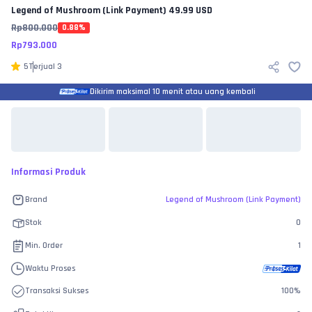
Legend of Mushroom (Link Payment)
49.99 USD
Rp
800.000
0.88
%
Rp
793.000
5
Terjual
3
Dikirim maksimal 10 menit atau uang kembali
Informasi Produk
Brand
Legend of Mushroom (Link Payment)
Stok
0
Min. Order
1
Waktu Proses
Transaksi Sukses
100
%