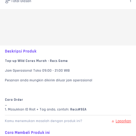
Total Ulasan
1
Deskripsi Produk
Top-up Wild Cores Murah - Recs Game
Jam Operasional Toko 09:00 - 21:00 WIB
Pesanan anda mungkin dikirim diluar jam operasional
Cara Order
1. Masukkan ID Riot + Tag anda, contoh: 
Recs#SEA
2. Pilih nominal 
Wild Cores
Laporkan
Kamu menemukan masalah dengan produk ini?
3. Klik Beli Langsung, lalu bayar pesanan anda
Cara Membeli Produk ini