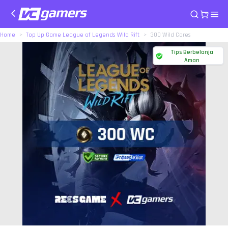
Home
Top Up Game League of Legends Wild Rift
300 Wild Cores
Tips Berbelanja
Aman