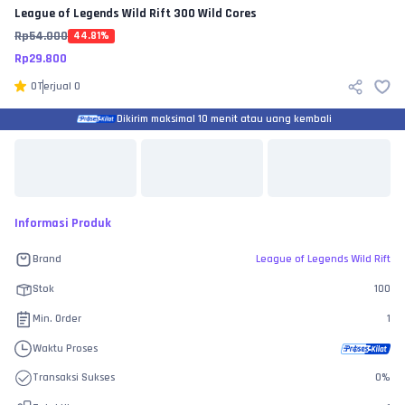
League of Legends Wild Rift
300 Wild Cores
Rp
54.000
44.81
%
Rp
29.800
0
Terjual
0
Dikirim maksimal 10 menit atau uang kembali
Informasi Produk
Brand
League of Legends Wild Rift
Stok
100
Min. Order
1
Waktu Proses
Transaksi Sukses
0
%