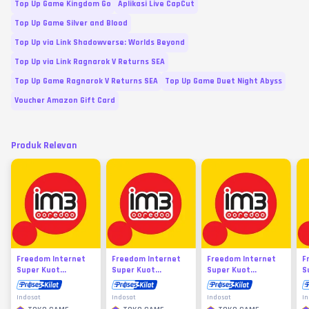
Top Up Game Kingdom Go
Aplikasi Live CapCut
Top Up Game Silver and Blood
Top Up via Link Shadowverse: Worlds Beyond
Top Up via Link Ragnarok V Returns SEA
Top Up Game Ragnarok V Returns SEA
Top Up Game Duet Night Abyss
Voucher Amazon Gift Card
Produk Relevan
Freedom Internet
Freedom Internet
Freedom Internet
F
Super Kuot...
Super Kuot...
Super Kuot...
S
Indosat
Indosat
Indosat
In