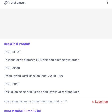
Total Ulasan
1
Deskripsi Produk
PASTI CEPAT
Pesanan akan diproses 1-5 Menit dari diterimanya order
PASTI AMAN
Produk yang kami kirimkan legal , valid 100%
PASTI PUAS
Kami akan memperlakukan anda layaknya seorang Raja
HARGA MURAH
Laporkan
Kamu menemukan masalah dengan produk ini?
Harga yang kami berikan dapat bersaing dengan toko sebelah
Cara Membeli Produk ini