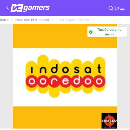
Home
Pulsa dan PLN Indosat
Pulsa Reguler 20.000
Tips Berbelanja
Aman