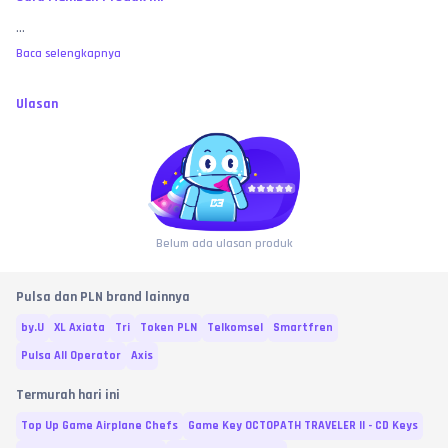
...
Baca selengkapnya
Ulasan
Belum ada ulasan produk
Pulsa dan PLN brand lainnya
by.U
XL Axiata
Tri
Token PLN
Telkomsel
Smartfren
Pulsa All Operator
Axis
Termurah hari ini
Top Up Game Airplane Chefs
Game Key OCTOPATH TRAVELER II - CD Keys