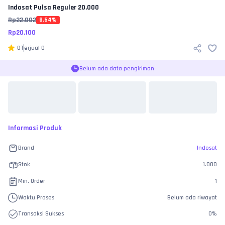
Indosat
Pulsa Reguler 20.000
Rp
22.002
8.64
%
Rp
20.100
0
Terjual
0
Belum ada data pengiriman
Informasi Produk
Brand
Indosat
Stok
1.000
Min. Order
1
Waktu Proses
Belum ada riwayat
Transaksi Sukses
0
%