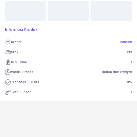
Informasi Produk
Brand
Indosat
Stok
999
Min. Order
1
Waktu Proses
Belum ada riwayat
Transaksi Sukses
0
%
Total Ulasan
1