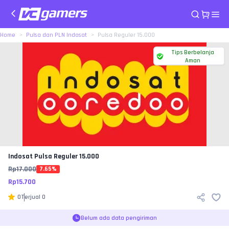
Home
Pulsa dan PLN Indosat
Pulsa Reguler 15.000
Tips Berbelanja
Aman
Indosat
Pulsa Reguler 15.000
Rp
17.000
7.65
%
Rp
15.700
0
Terjual
0
Belum ada data pengiriman