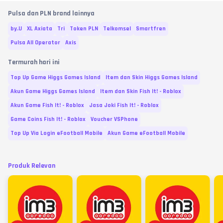
Pulsa dan PLN brand lainnya
by.U
XL Axiata
Tri
Token PLN
Telkomsel
Smartfren
Pulsa All Operator
Axis
Termurah hari ini
Top Up Game Higgs Games Island
Item dan Skin Higgs Games Island
Akun Game Higgs Games Island
Item dan Skin Fish It! - Roblox
Akun Game Fish It! - Roblox
Jasa Joki Fish It! - Roblox
Game Coins Fish It! - Roblox
Voucher VSPhone
Top Up Via Login eFootball Mobile
Akun Game eFootball Mobile
Produk Relevan