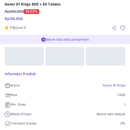
Honor Of Kings
800 + 65 Tokens
Rp
200.000
36.55
%
Rp
126.900
0
Terjual
0
Belum ada data pengiriman
Informasi Produk
Brand
Honor Of Kings
Stok
1.000
Min. Order
1
Waktu Proses
Belum ada riwayat
Transaksi Sukses
0
%