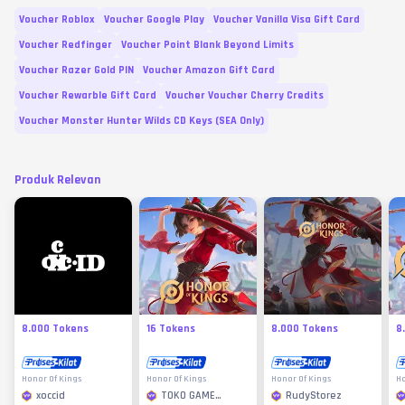
Voucher Roblox
Voucher Google Play
Voucher Vanilla Visa Gift Card
Voucher Redfinger
Voucher Point Blank Beyond Limits
Voucher Razer Gold PIN
Voucher Amazon Gift Card
Voucher Rewarble Gift Card
Voucher Voucher Cherry Credits
Voucher Monster Hunter Wilds CD Keys (SEA Only)
Produk Relevan
8.000 Tokens
16 Tokens
8.000 Tokens
8
Honor Of Kings
Honor Of Kings
Honor Of Kings
Ho
xoccid
TOKO GAME
RudyStorez