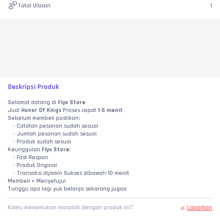
Total Ulasan
1
Deskripsi Produk
Selamat datang di 
Flyx Store
Jual 
Honor Of Kings
 Proses cepat 
1-5 menit
Sebelum membeli pastikan:
Catatan pesanan sudah sesuai
Jumlah pesanan sudah sesuai
Produk sudah sesuai
Keunggulan 
Flyx Store
:
Fast Respon
Produk Original
Transaksi dijamin Sukses dibawah 10 menit
Membeli = Menyetujui
Tunggu apa lagi yuk belanja sekarang jugaa
Laporkan
Kamu menemukan masalah dengan produk ini?