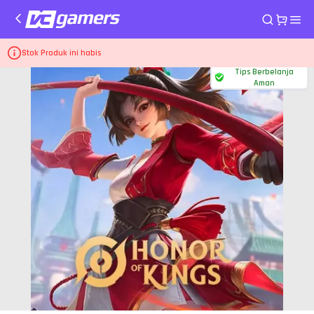
Home
Top Up Game Honor Of Kings
8.000 Tokens
Stok Produk ini habis
Tips Berbelanja
Aman