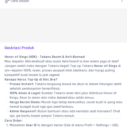
Total Ulasan
1
Deskripsi Produk
Honor of Kings (HOK) - Tokens Resmi & Anti-Banned
Mau dapetin 
Skin
 eksklusif atau buka 
Hero
 favorit lo biar makin jago di 
lane
? 
Jangan ambil risiko dengan Tokens ilegal! Top-up Tokens 
Honor of Kings
 di 
sini—dijamin 100% resmi, proses secepat kilat (detikan), dan harga paling 
kompetitif buat modal lo jadi 
Legend
.
Kenapa Harus Top-Up di Sini, Bre?
Proses Instant:
 Tokens langsung masuk ke akun lo dalam hitungan detik 
setelah pembayaran terverifikasi.
100% Aman & Legal:
 Sumber Tokens resmi dari jalur distribusi Honor of 
Kings. Akun lo aman dari risiko 
banned
 atau saldo minus.
Harga Berani Diadu:
 Murah tapi tetap berkualitas, cocok buat lo yang mau 
hemat budget buat nge-gas 
event
 terbaru.
Admin Responsif:
 Butuh bantuan atau ada kendala saat transaksi? Chat 
aja, gw bantu kawal sampai Tokens masuk.
Cara Order:
Masukkan 
User ID
 lo dengan benar (Cek di menu Profil > Settings > UID).