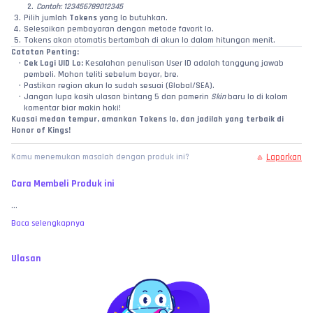
Contoh: 123456789012345
Pilih jumlah 
Tokens
 yang lo butuhkan.
Selesaikan pembayaran dengan metode favorit lo.
Tokens akan otomatis bertambah di akun lo dalam hitungan menit.
Catatan Penting:
Cek Lagi UID Lo:
 Kesalahan penulisan User ID adalah tanggung jawab 
pembeli. Mohon teliti sebelum bayar, bre.
Pastikan region akun lo sudah sesuai (Global/SEA).
Jangan lupa kasih ulasan bintang 5 dan pamerin 
Skin
 baru lo di kolom 
komentar biar makin hoki!
Kuasai medan tempur, amankan Tokens lo, dan jadilah yang terbaik di 
Honor of Kings!
Laporkan
Kamu menemukan masalah dengan produk ini?
Cara Membeli Produk ini
...
Baca selengkapnya
Ulasan