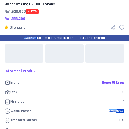
Honor Of Kings
8.000 Tokens
Rp
1.620.000
4.12
%
Rp
1.553.200
0
Terjual
0
Dikirim maksimal 10 menit atau uang kembali
Informasi Produk
Brand
Honor Of Kings
Stok
0
Min. Order
1
Waktu Proses
Transaksi Sukses
0
%