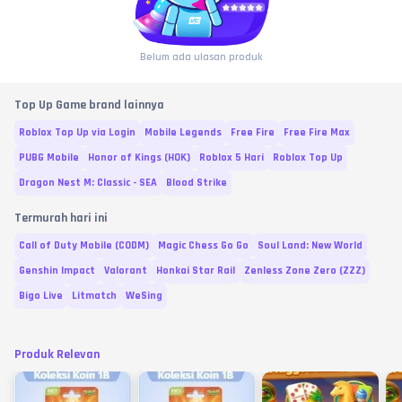
Belum ada ulasan produk
Top Up Game brand lainnya
Roblox Top Up via Login
Mobile Legends
Free Fire
Free Fire Max
PUBG Mobile
Honor of Kings (HOK)
Roblox 5 Hari
Roblox Top Up
Dragon Nest M: Classic - SEA
Blood Strike
Termurah hari ini
Call of Duty Mobile (CODM)
Magic Chess Go Go
Soul Land: New World
Genshin Impact
Valorant
Honkai Star Rail
Zenless Zone Zero (ZZZ)
Bigo Live
Litmatch
WeSing
Produk Relevan