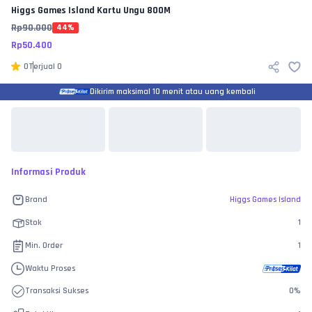
Higgs Games Island
Kartu Ungu 800M
Rp
90.000
44
%
Rp
50.400
0
Terjual
0
Dikirim maksimal 10 menit atau uang kembali
Informasi Produk
Brand
Higgs Games Island
Stok
1
Min. Order
1
Waktu Proses
Transaksi Sukses
0
%