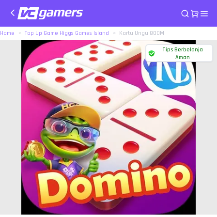
Home
Top Up Game Higgs Games Island
Kartu Ungu 800M
Tips Berbelanja
Aman