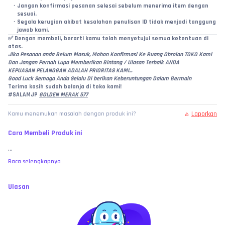
Jangan konfirmasi pesanan selesai sebelum menerima item dengan 
sesuai.
Segala kerugian akibat kesalahan penulisan ID tidak menjadi tanggung 
jawab kami.
✅ 
Dengan membeli, berarti kamu telah menyetujui semua ketentuan di 
atas.
Jika Pesanan anda Belum Masuk, Mohon Konfirmasi Ke Ruang Obrolan TOKO Kami
Dan Jangan Pernah Lupa Memberikan Bintang / Ulasan Terbaik ANDA
KEPUASAN PELANGGAN ADALAH PRIORITAS KAMI...
Good Luck Semoga Anda Selalu Di berikan Keberuntungan Dalam Bermain
Terima kasih sudah belanja di toko kami!
#SALAMJP 
GOLDEN MERAK 577
Laporkan
Kamu menemukan masalah dengan produk ini?
Cara Membeli Produk ini
...
Baca selengkapnya
Ulasan