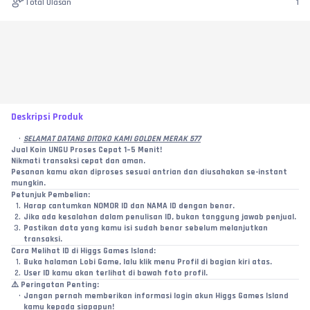
Total Ulasan
1
Deskripsi Produk
SELAMAT DATANG DITOKO KAMI GOLDEN MERAK 577
Jual Koin UNGU Proses Cepat 1–5 Menit!
Nikmati transaksi cepat dan aman.
Pesanan kamu akan diproses sesuai antrian dan diusahakan se-instant 
mungkin.
Petunjuk Pembelian:
Harap cantumkan NOMOR ID dan NAMA ID dengan benar.
Jika ada kesalahan dalam penulisan ID, bukan tanggung jawab penjual.
Pastikan data yang kamu isi sudah benar sebelum melanjutkan 
transaksi.
Cara Melihat ID di Higgs Games Island:
Buka halaman Lobi Game, lalu klik menu Profil di bagian kiri atas.
User ID kamu akan terlihat di bawah foto profil.
⚠️ 
Peringatan Penting:
Jangan pernah memberikan informasi login akun Higgs Games Island 
kamu kepada siapapun!