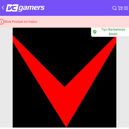
me
Top Up Game Higgs Games Island
Kartu Ungu 5B
Stok Produk ini habis
Tips Berbelanja
Aman