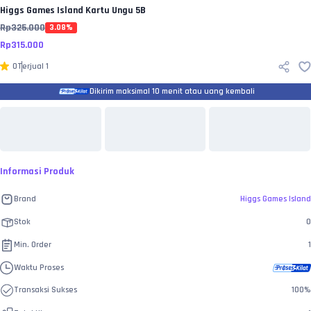
Higgs Games Island
Kartu Ungu 5B
Rp
325.000
3.08
%
Rp
315.000
0
Terjual
1
Dikirim maksimal 10 menit atau uang kembali
Informasi Produk
Brand
Higgs Games Island
Stok
0
Min. Order
1
Waktu Proses
Transaksi Sukses
100
%