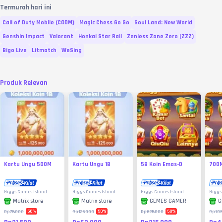
Termurah hari ini
Call of Duty Mobile (CODM)
Magic Chess Go Go
Soul Land: New World
Genshin Impact
Valorant
Honkai Star Rail
Zenless Zone Zero (ZZZ)
Bigo Live
Litmatch
WeSing
Produk Relevan
Kartu Ungu 500M
Kartu Ungu 1B
5B Koin Emas-D
700M
Higgs Games Island
Higgs Games Island
Higgs Games Island
Higgs
Matrix store
Matrix store
GEMES GAMER
G
58
%
50
%
50
%
Rp75.000
Rp125.000
Rp625.000
Rp105