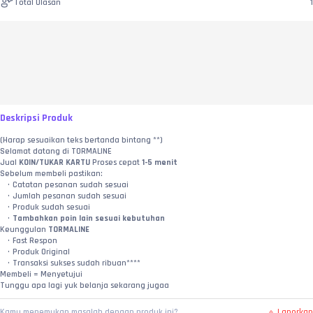
Total Ulasan
1
Deskripsi Produk
(Harap sesuaikan teks bertanda bintang **)
Selamat datang di TORMALINE
Jual 
KOIN/TUKAR KARTU
 Proses cepat 
1-5 menit
Sebelum membeli pastikan:
Catatan pesanan sudah sesuai
Jumlah pesanan sudah sesuai
Produk sudah sesuai
Tambahkan poin lain sesuai kebutuhan
Keunggulan 
TORMALINE
Fast Respon
Produk Original
Transaksi sukses sudah ribuan****
Membeli = Menyetujui
Tunggu apa lagi yuk belanja sekarang jugaa
Laporkan
Kamu menemukan masalah dengan produk ini?