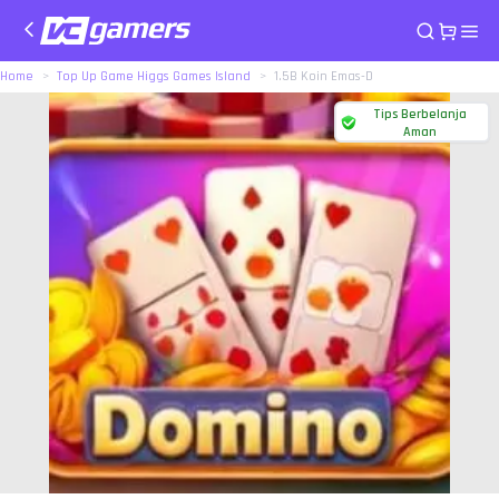
Home
Top Up Game Higgs Games Island
1.5B Koin Emas-D
Tips Berbelanja
Aman