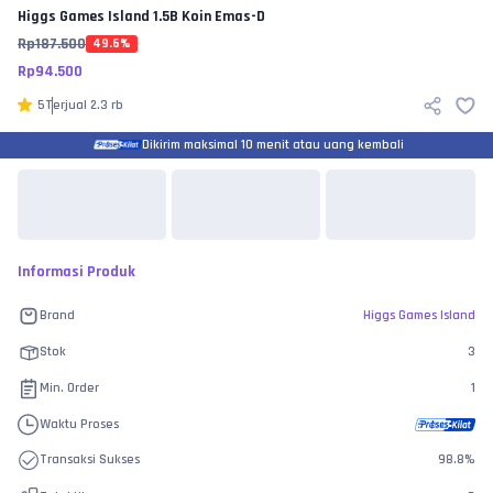
Higgs Games Island
1.5B Koin Emas-D
Rp
187.500
49.6
%
Rp
94.500
5
Terjual
2.3 rb
Dikirim maksimal 10 menit atau uang kembali
Informasi Produk
Brand
Higgs Games Island
Stok
3
Min. Order
1
Waktu Proses
Transaksi Sukses
98.8
%