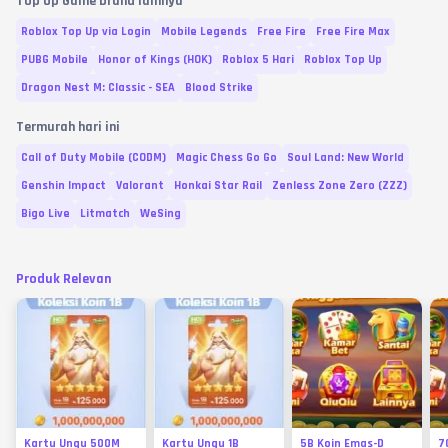
Top Up Game brand lainnya
Roblox Top Up via Login
Mobile Legends
Free Fire
Free Fire Max
PUBG Mobile
Honor of Kings (HOK)
Roblox 5 Hari
Roblox Top Up
Dragon Nest M: Classic - SEA
Blood Strike
Termurah hari ini
Call of Duty Mobile (CODM)
Magic Chess Go Go
Soul Land: New World
Genshin Impact
Valorant
Honkai Star Rail
Zenless Zone Zero (ZZZ)
Bigo Live
Litmatch
WeSing
Produk Relevan
Kartu Ungu 500M
Kartu Ungu 1B
5B Koin Emas-D
7