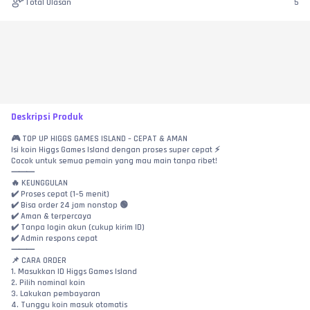
Total Ulasan
5
Deskripsi Produk
🎮 TOP UP HIGGS GAMES ISLAND – CEPAT & AMAN
Isi koin Higgs Games Island dengan proses super cepat ⚡
Cocok untuk semua pemain yang mau main tanpa ribet!
⸻
🔥 KEUNGGULAN
✔️ Proses cepat (1–5 menit)
✔️ Bisa order 24 jam nonstop 🟢
✔️ Aman & terpercaya
✔️ Tanpa login akun (cukup kirim ID)
✔️ Admin respons cepat
⸻
📌 CARA ORDER
1. Masukkan ID Higgs Games Island
2. Pilih nominal koin
3. Lakukan pembayaran
4. Tunggu koin masuk otomatis