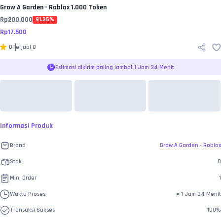
Grow A Garden - Roblox
1.000 Token
Rp
200.000
91.25
%
Rp
17.500
0
Terjual
8
Estimasi dikirim paling lambat 1 Jam 34 Menit
Informasi Produk
Brand
Grow A Garden - Roblox
Stok
0
Min. Order
1
Waktu Proses
±
1 Jam 34 Menit
Transaksi Sukses
100
%