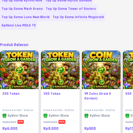
Top Up Game Rythm Hive
Top Up Game Mythic Samkok
Top Up Game Mech Arena
Top Up Game Tower of Saviors
Top Up Game Luna New World
Top Up Game Infinite Magicraid
Aplikasi Live MOLA TV
Produk Relevan
200 Token
300 Token
1M Coins (Grow A
500 
Garden)
Grow A Garden - Roblox
Grow A Garden - Roblox
Grow A Garden - Roblox
Grow 
SyVinn Store
SyVinn Store
SyVinn Store
S
97
%
96
%
Rp200.000
Rp200.000
Rp20
Rp6.000
Rp9.000
Rp500
Rp1