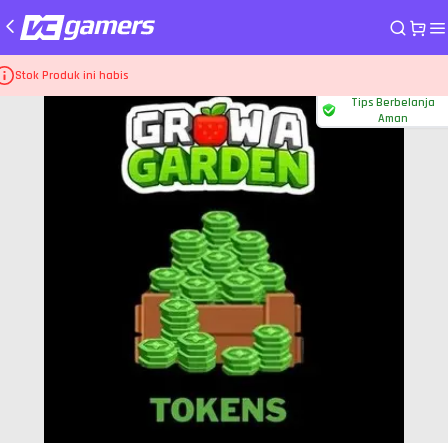
me
Game Coins Grow A Garden - Roblox
1.000 Token
Stok Produk ini habis
Tips Berbelanja
Aman