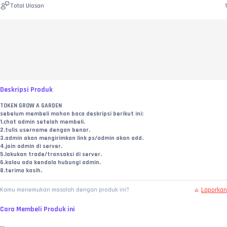
Total Ulasan
1
Deskripsi Produk
TOKEN GROW A GARDEN
sebelum membeli mohon baca deskripsi berikut ini:
1.chat admin setelah membeli.
2.tulis username dengan benar.
3.admin akan mengirimkan link ps/admin akan add.
4.join admin di server.
5.lakukan trade/transaksi di server.
6.kalau ada kendala hubungi admin.
8.terima kasih.
Laporkan
Kamu menemukan masalah dengan produk ini?
Cara Membeli Produk ini
...